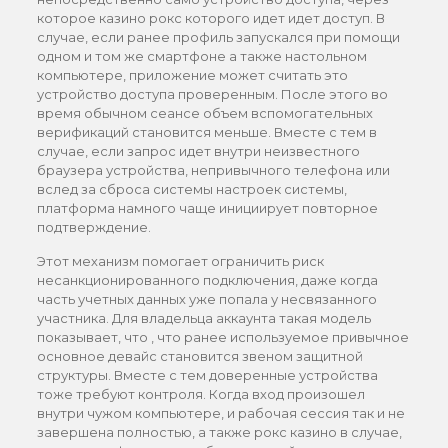
которое казино рокс которого идет идет доступ. В
случае, если ранее профиль запускался при помощи
одном и том же смартфоне а также настольном
компьютере, приложение может считать это
устройство доступа проверенным. После этого во
время обычном сеансе объем вспомогательных
верификаций становится меньше. Вместе с тем в
случае, если запрос идет внутри неизвестного
браузера устройства, непривычного телефона или
вслед за сброса системы настроек системы,
платформа намного чаще инициирует повторное
подтверждение.
Этот механизм помогает ограничить риск
несанкционированного подключения, даже когда
часть учетных данных уже попала у несвязанного
участника. Для владельца аккаунта такая модель
показывает, что , что ранее используемое привычное
основное девайс становится звeном защитной
структуры. Вместе с тем доверенные устройства
тоже требуют контроля. Когда вход произошел
внутри чужом компьютере, и рабочая сессия так и не
завершена полностью, а также рокс казино в случае,