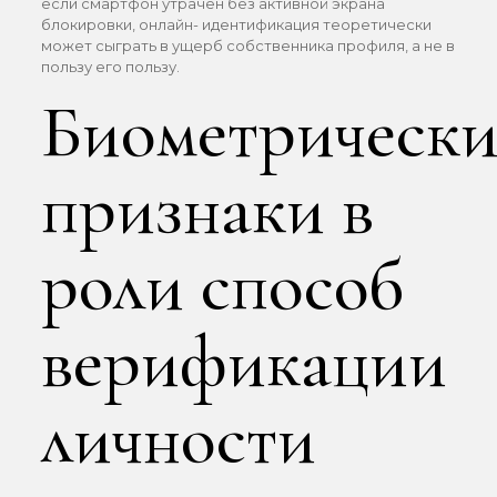
если смартфон утрачен без активной экрана
блокировки, онлайн- идентификация теоретически
может сыграть в ущерб собственника профиля, а не в
пользу его пользу.
Биометрически
признаки в
роли способ
верификации
личности