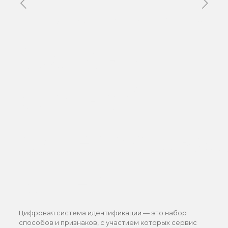
Published by
Xavier DUBOISDENDIEN
on
13 mai 2026
Основы
сетевой
идентифика
личности
Цифровая система идентификации — это набор
способов и признаков, с участием которых сервис