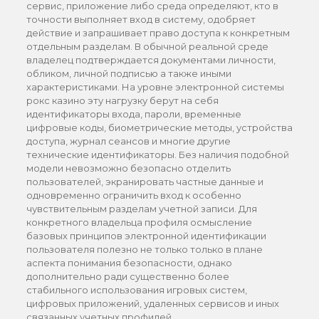
сервис, приложение либо среда определяют, кто в
точности выполняет вход в систему, одобряет
действие и запрашивает право доступа к конкретным
отдельным разделам. В обычной реальной среде
владелец подтверждается документами личности,
обликом, личной подписью а также иными
характеристиками. На уровне электронной системы
рокс казино эту нагрузку берут на себя
идентификаторы входа, пароли, временные
цифровые коды, биометрические методы, устройства
доступа, журнал сеансов и многие другие
технические идентификаторы. Без наличия подобной
модели невозможно безопасно отделить
пользователей, экранировать частные данные и
одновременно ограничить вход к особенно
чувствительным разделам учетной записи. Для
конкретного владельца профиля осмысление
базовых принципов электронной идентификации
пользователя полезно не только только в плане
аспекта понимания безопасности, однако
дополнительно ради существенно более
стабильного использования игровых систем,
цифровых приложений, удаленных сервисов и иных
связанных учетных профилей.