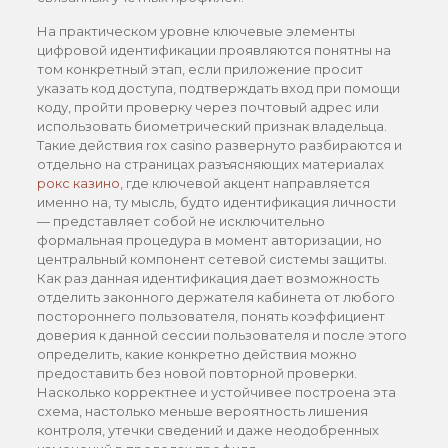
На практическом уровне ключевые элементы
цифровой идентификации проявляются понятны на
том конкретный этап, если приложение просит
указать код доступа, подтверждать вход при помощи
коду, пройти проверку через почтовый адрес или
использовать биометрический признак владельца.
Такие действия rox casino развернуто разбираются и
отдельно на страницах разъясняющих материалах
рокс казино
, где ключевой акцент направляется
именно на, ту мысль, будто идентификация личности
— представляет собой не исключительно
формальная процедура в момент авторизации, но
центральный компонент сетевой системы защиты.
Как раз данная идентификация дает возможность
отделить законного держателя кабинета от любого
постороннего пользователя, понять коэффициент
доверия к данной сессии пользователя и после этого
определить, какие конкретно действия можно
предоставить без новой повторной проверки.
Насколько корректнее и устойчивее построена эта
схема, настолько меньше вероятность лишения
контроля, утечки сведений и даже неодобренных