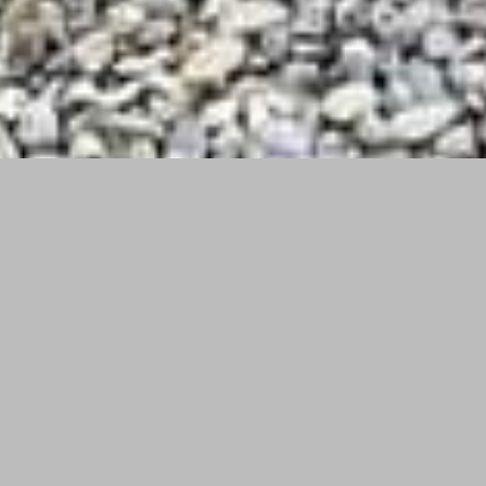
Nos toits
sédum