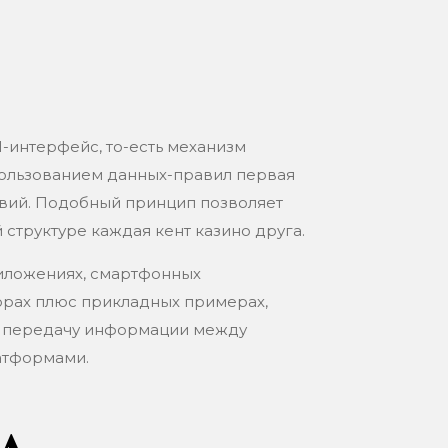
-интерфейс, то-есть механизм
пользованием данных-правил первая
твий. Подобный принцип позволяет
труктуре каждая кент казино друга.
риложениях, смартфонных
орах плюс прикладных примерах,
ть передачу информации между
атформами.
д