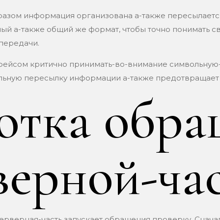
разом информация организована а-также пересылается
ый а-также общий же формат, чтобы точно понимать с
передачи.
фейсом критично принимать-во-внимание символьную-
льную пересылку информации а-также предотвращает
отка обра
верной-ча
ерверная-часть запускает обращения проверку. Снача