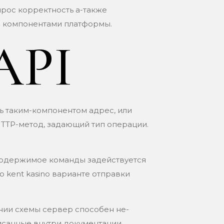
прос корректность а-также
и компонентами платформы.
API
ь таким-компонентом адрес, или
HTTP-метод, задающий тип операции.
 Содержимое команды задействуется
 kent kasino варианте отправки
нии схемы сервер способен не-
исанные внутри документации.