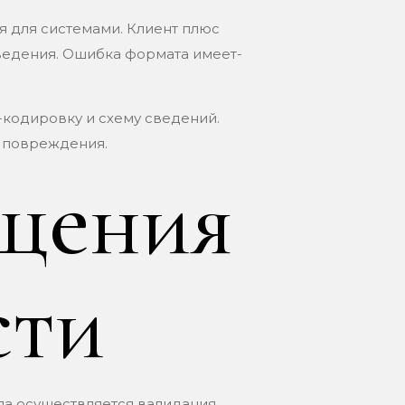
 для системами. Клиент плюс
ведения. Ошибка формата имеет-
кодировку и схему сведений.
 повреждения.
щения
сти
ла осуществляется валидация