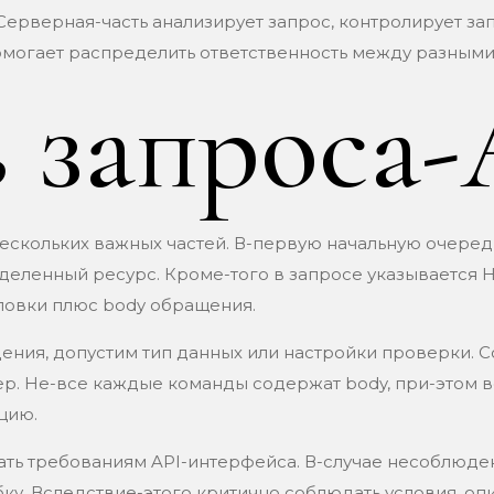
ерверная-часть анализирует запрос, контролирует за
могает распределить ответственность между разным
 запроса-
ескольких важных частей. В-первую начальную очеред
ределенный ресурс. Кроме-того в запросе указывается 
ловки плюс body обращения.
ения, допустим тип данных или настройки проверки.
. Не-все каждые команды содержат body, при-этом во
цию.
ть требованиям API-интерфейса. В-случае несоблюде
ку. Вследствие-этого критично соблюдать условия, оп