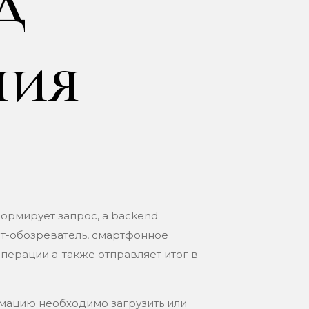
ния
ормирует запрос, а backend
т-обозреватель, смартфонное
перации а-также отправляет итог в
мацию необходимо загрузить или