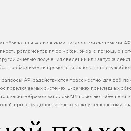
запросы
ат обмена для несколькими цифровыми системами. API
упность регламентов плюс механизмов, с-помощью ис
другой с-целью получения сведений или запуска дейс
ез-необходимости прямого подключения к служебной с
 запросы-API задействуются повсеместно: для веб-п
люс подключаемых системах. В-рамках прикладных обз
ется, каким-образом запросы-API помогают обеспечи
роной, при-этом дополнительно между несколькими пл
ной подхо