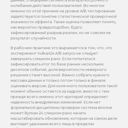
данных, специфики сегмента или краткосрочного
колебания действий пользователей. Во многом
именно по этой причине на уровне A/B тестировании
задействуется понятие статистической проверочной
значимости эффекта. Такая оценка позволяет понять,
как вероятно правдоподобно, будто
зафиксированный разрыв реален, но не совсем не
результат случайности.
В рабочем практике это выражается в том, что, что
эксперимент Vulkan24 A/B запуск не следует
завершать слишком рано. Если попытаться
зафиксировать итог по базе ранних нескольких
десятков событий, доля вероятности неверного
решения станет высокой. Важно собрать нужного
массива данных и только потом только в финале
оценивать версии. Для конечного пользователя такой
момент обычно остается за кадром, вместе с тем
прежде всего именно этот критерий определяет
надежность внедряемых изменений. Если нет
формальной дисциплины проверки система вполне
может Вулкан 24 слишком рано начать
масштабировать обновления, которые на самом деле
выглядят удачными всего лишь в пределах