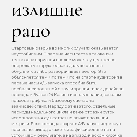
излишне
рано
Стартовый разрыв во многих случаях оказывается
неустойчивым. В первые часы теста а также дни
теста одна вариация вполне может существенно
опережать вторую, однако дальше разница
обнуляется либо разворачивает вектор. Это
объясняется тем, что тем, что на старте аудитория в
первые часы A/B запуска способна быть
несбалансированной с точки зрения типам девайсов,
периодам Вулкан 24 Казино использования, каналам
прихода трафика и базовому сценарию
взаимодействия. Наряду с этим этого, отдельные
периоды недельного цикла и даже отрезки суток
использования существенно влияют по линии
метрики. Если команда закрыть A/B запуск чересчур
поспешно, вывод окажется зафиксировано не на
устойчивом результате, а на эпизодическом кусочке