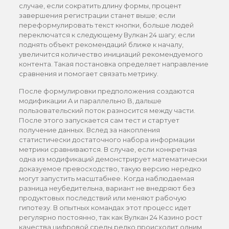
случае, если сократить длину формы, процент
завершения регистрации станет выше; если
переформулировать текст кнопки, больше людей
переключатся к следующему Вулкан 24 шагу; если
поднять объект рекомендаций ближе к началу,
увеличится количество инициаций рекомендуемого
контента. Такая постановка определяет направление
сравнения и помогает связать метрику.
После формулировки предположения создаются
модификации A и параллельно B, дальше
пользовательский поток разносится между части.
После этого запускается сам тест и стартует
получение данных. Вслед за накопления
статистически достаточного набора информации
метрики сравниваются. В случае, если конкретная
одна из модификаций демонстрирует математически
доказуемое превосходство, такую версию нередко
могут запустить масштабнее. Когда наблюдаемая
разница неубедительна, вариант не внедряют без
продуктовых последствий или меняют рабочую
гипотезу. В опытных командах этот процесс идет
регулярно постоянно, так как Вулкан 24 Казино рост
качества цифровой среды редко происходит одним