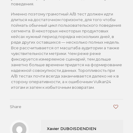
поведения.
Именно поэтому грамотный A/B тест должен идти
длиться на достаточном горизонте, для того чтобы
поймать обычный цикл пользовательского поведения
сегмента. В некоторых некоторых продуктовых
кейсах нужный период порядка нескольких дней, в
ряде других оставшихся — несколько полных недель.
Все рассчитывается от масштаба аудитории а также
чувствительности метрики. Чем реже реже
фиксируется измеряемое сценарий, тем дольше
заметно больше времени придется на формирование
надежной совокупности данных. Торопливость при
A/B тестах почти всегда заканчивается далеко не к в
сторону оперативности, а к ошибочным Vulkan24
итогам и затем к избыточным возвратам.
Share
0
Xavier DUBOISDENDIEN