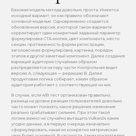
Базовая модель метода довольно проста. Имеется
исходный вариант, он как правило обозначают
основной моделью. Одновременно создается
обновленная версия, в которой таком варианте
корректируют один конкретный заданный параметр:
формулировка CTA-кнопки, цвет компонента, место
секции, протяженность формы регистрации,
заголовочная формулировка, картинка, порядок
этапов и другой заметный компонент. Далее создания
вариаций аудитория случайным образом
распределяется на пару части. Контрольная видит
версию A, следующая — редакцию B. Далее
продуктовая логика собирает, каким образом
аудитория работают с соответствующей из них.
В случае, если A/B тест организован правильно,
разница на уровне реакции пользователей довольно
часто может показать, какое решение изменение
реально срабатывает сильнее. При этом такой
логике важно не случайно вытащить Vulkan24 какие
угодно данные, а в первую очередь изначально
сформулировать, какая из конкретно метрическая
цель будет основной. В частности, таким показателем