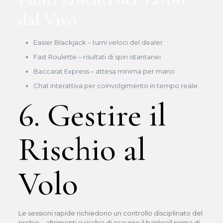
dal Vivo
Easier Blackjack – turni veloci del dealer
Fast Roulette – risultati di spin istantanei
Baccarat Express – attesa minima per mano
Chat interattiva per coinvolgimento in tempo reale
6. Gestire il
Rischio al
Volo
Le sessioni rapide richiedono un controllo disciplinato del
rischio—altrimenti si rischia di esaurire il bankroll prima di