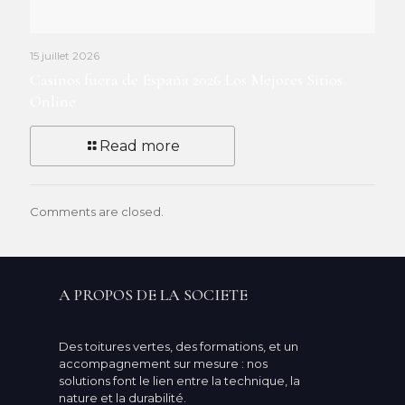
15 juillet 2026
Casinos fuera de España 2026 Los Mejores Sitios
Online
Read more
Comments are closed.
A PROPOS DE LA SOCIETE
Des toitures vertes, des formations, et un
accompagnement sur mesure : nos
solutions font le lien entre la technique, la
nature et la durabilité.