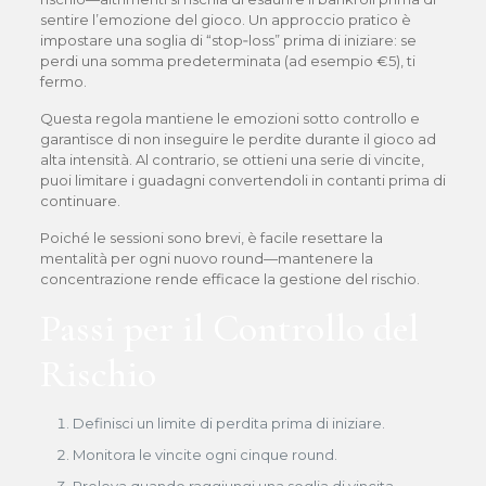
sentire l’emozione del gioco. Un approccio pratico è
impostare una soglia di “stop‑loss” prima di iniziare: se
perdi una somma predeterminata (ad esempio €5), ti
fermo.
Questa regola mantiene le emozioni sotto controllo e
garantisce di non inseguire le perdite durante il gioco ad
alta intensità. Al contrario, se ottieni una serie di vincite,
puoi limitare i guadagni convertendoli in contanti prima di
continuare.
Poiché le sessioni sono brevi, è facile resettare la
mentalità per ogni nuovo round—mantenere la
concentrazione rende efficace la gestione del rischio.
Passi per il Controllo del
Rischio
Definisci un limite di perdita prima di iniziare.
Monitora le vincite ogni cinque round.