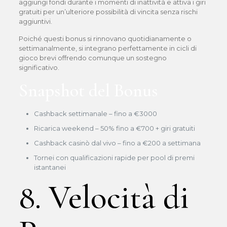
aggiungi fondi durante i momenti di inattività e attiva i giri
gratuiti per un’ulteriore possibilità di vincita senza rischi
aggiuntivi.
Poiché questi bonus si rinnovano quotidianamente o
settimanalmente, si integrano perfettamente in cicli di
gioco brevi offrendo comunque un sostegno
significativo.
Snapshot del Bonus
Cashback settimanale – fino a €3000
Ricarica weekend – 50% fino a €700 + giri gratuiti
Cashback casinò dal vivo – fino a €200 a settimana
Tornei con qualificazioni rapide per pool di premi
istantanei
8. Velocità di