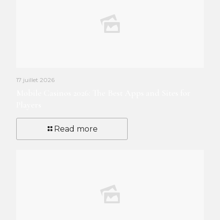
17 juillet 2026
Mobile Casinos 2026: The Best Apps and Sites for
Players
Read more