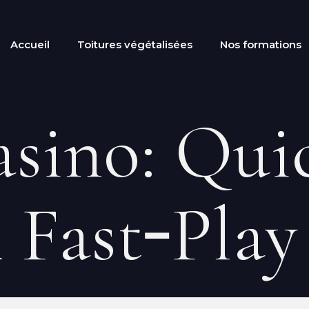
Accueil
Toitures végétalisées
Nos formations
sino: Qui
 Fast‑Pla