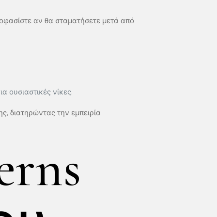
Αποφασίστε αν θα σταματήσετε μετά από
α ουσιαστικές νίκες.
ης, διατηρώντας την εμπειρία
erns