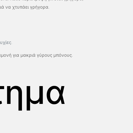
ιά να χτυπάει γρήγορα.
υχίες.
ναμονή για μακριά γύρους μπόνους.
τημα