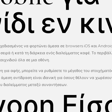
ίδι εν κι
σχεδιασμένος να φορτώνει άμεσα σε browsers iOS και Android
η σειρά ή κατά τη διάρκεια ενός διαλείμματος καφέ. Το περιβάλ
παιχνιδιού όλα σε μια οθόνη.
η για αφής, μπορείτε να ρυθμίσετε το μέγεθος του στοιχήματό
η άμεση αντίδραση είναι ιδανική για όσους θέλουν να χωρέσο
ου διαλείμματος μεταξύ συναντήσεων.
ήγορη Είσ