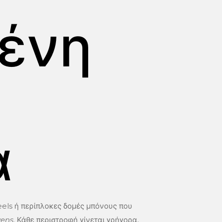
ένη
ά
eels ή περίπλοκες δομές μπόνους που
vens
. Κάθε περιστροφή γίνεται γρήγορα,