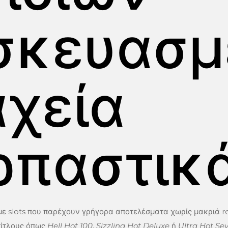
σκευασμ
αχεία
ρπαστικ
 με slots που παρέχουν γρήγορα αποτελέσματα χωρίς μακριά r
 τίτλους όπως
Hell Hot 100
,
Sizzling Hot Deluxe
ή
Ultra Hot Se