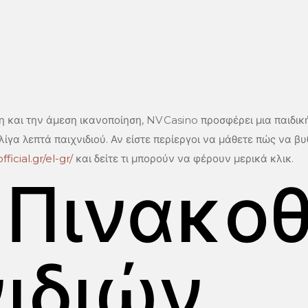
EN
on
13 mai 2026
η και την άμεση ικανοποίηση, NV Casino προσφέρει μια παιδι
 λίγα λεπτά παιχνιδιού. Αν είστε περίεργοι να μάθετε πώς να 
ficial.gr/el-gr/
και δείτε τι μπορούν να φέρουν μερικά κλικ.
α Πινακο
ιδιών