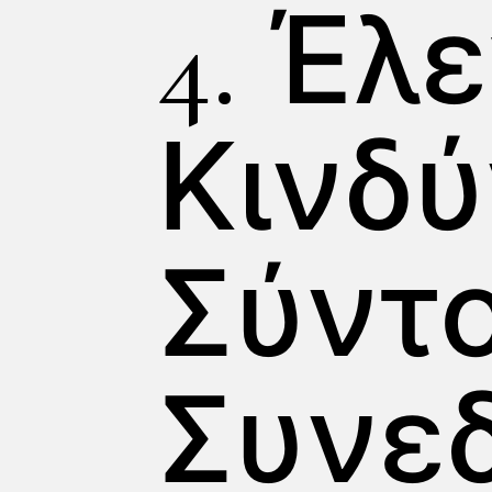
4. Έλ
Κινδύ
Σύντ
Συνεδ