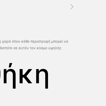
Tags
Categories
κή χαρά όπου κάθε περιστροφή μπορεί να
βυθιστείτε σε αυτόν τον κόσμο υψηλής
θήκη