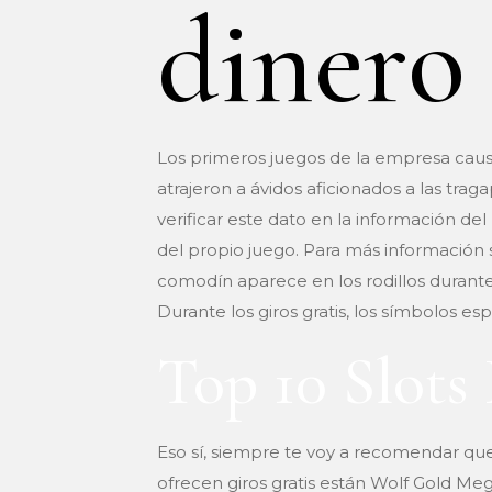
dinero 
Los primeros juegos de la empresa cau
atrajeron a ávidos aficionados a las t
verificar este dato en la información de
del propio juego. Para más información 
comodín aparece en los rodillos durante 
Durante los giros gratis, los símbolos e
Top 10 Slots
Eso sí, siempre te voy a recomendar que
ofrecen giros gratis están Wolf Gold Me