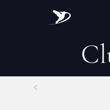
Cl
Published by
Xavier DUBOISDENDI