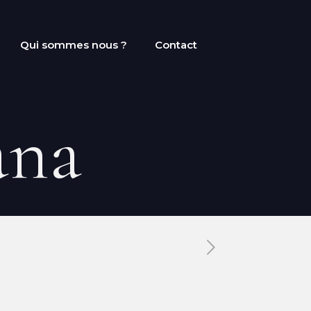
Qui sommes nous ?
Contact
ana
Tags
Categories