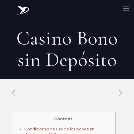
Casino Bono
sin Depósito
Published by
Xavier DUBOISDENDIEN
on
24 mai 2026
Content
Condiciones de uso de los bonos sin