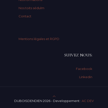
Nos toits sédulm
Contact
Mentions légales et RGPD
SUIVEZ NOUS:
Facebook
Linkedin
DUBOISDENDIEN 2026 - Developpement :
AC DEV