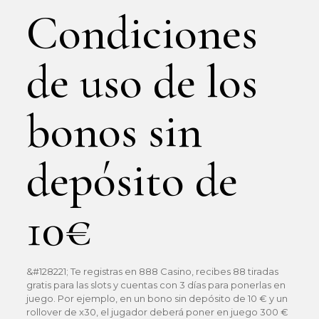
Condiciones
de uso de los
bonos sin
depósito de
10€
&#128221; Te registras en 888 Casino, recibes 88 tiradas
gratis para las slots y cuentas con 3 días para ponerlas en
juego. Por ejemplo, en un bono sin depósito de 10 € y un
rollover de x30, el jugador deberá poner en juego 300 €