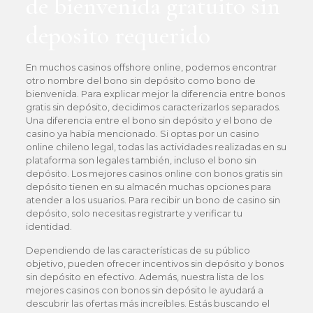
de bienvenida gratuito sin
deposito requerido
En muchos casinos offshore online, podemos encontrar
otro nombre del bono sin depósito como bono de
bienvenida. Para explicar mejor la diferencia entre bonos
gratis sin depósito, decidimos caracterizarlos separados.
Una diferencia entre el bono sin depósito y el bono de
casino ya había mencionado. Si optas por un casino
online chileno legal, todas las actividades realizadas en su
plataforma son legales también, incluso el bono sin
depósito. Los mejores casinos online con bonos gratis sin
depósito tienen en su almacén muchas opciones para
atender a los usuarios. Para recibir un bono de casino sin
depósito, solo necesitas registrarte y verificar tu
identidad.
Dependiendo de las características de su público
objetivo, pueden ofrecer incentivos sin depósito y bonos
sin depósito en efectivo. Además, nuestra lista de los
mejores casinos con bonos sin depósito le ayudará a
descubrir las ofertas más increíbles. Estás buscando el