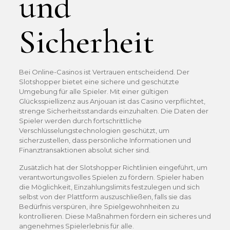
und
Sicherheit
Bei Online-Casinos ist Vertrauen entscheidend. Der
Slotshopper bietet eine sichere und geschützte
Umgebung für alle Spieler. Mit einer gültigen
Glücksspiellizenz aus Anjouan ist das Casino verpflichtet,
strenge Sicherheitsstandards einzuhalten. Die Daten der
Spieler werden durch fortschrittliche
Verschlüsselungstechnologien geschützt, um
sicherzustellen, dass persönliche Informationen und
Finanztransaktionen absolut sicher sind.
Zusätzlich hat der Slotshopper Richtlinien eingeführt, um
verantwortungsvolles Spielen zu fördern. Spieler haben
die Möglichkeit, Einzahlungslimits festzulegen und sich
selbst von der Plattform auszuschließen, falls sie das
Bedürfnis verspüren, ihre Spielgewohnheiten zu
kontrollieren. Diese Maßnahmen fördern ein sicheres und
angenehmes Spielerlebnis für alle.