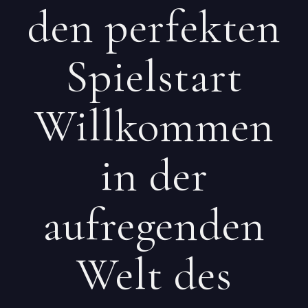
den perfekten
Spielstart
Willkommen
in der
aufregenden
Welt des