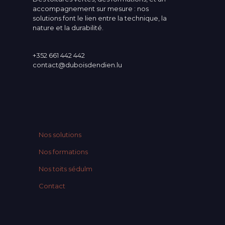
accompagnement sur mesure : nos
solutions font le lien entre la technique, la
nature et la durabilité.
+352 661 442 442
contact@duboisdendien.lu
Nos solutions
Nos formations
Nos toits sédulm
Contact