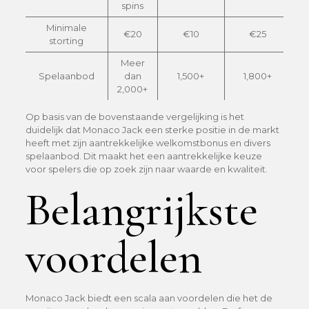
spins
Minimale
€20
€10
€25
storting
Meer
Spelaanbod
dan
1,500+
1,800+
2,000+
Op basis van de bovenstaande vergelijking is het
duidelijk dat Monaco Jack een sterke positie in de markt
heeft met zijn aantrekkelijke welkomstbonus en divers
spelaanbod. Dit maakt het een aantrekkelijke keuze
voor spelers die op zoek zijn naar waarde en kwaliteit.
Belangrijkste
voordelen
Monaco Jack biedt een scala aan voordelen die het de