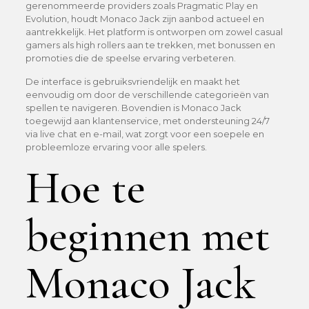
gerenommeerde providers zoals Pragmatic Play en
Evolution, houdt Monaco Jack zijn aanbod actueel en
aantrekkelijk. Het platform is ontworpen om zowel casual
gamers als high rollers aan te trekken, met bonussen en
promoties die de speelse ervaring verbeteren.
De interface is gebruiksvriendelijk en maakt het
eenvoudig om door de verschillende categorieën van
spellen te navigeren. Bovendien is Monaco Jack
toegewijd aan klantenservice, met ondersteuning 24/7
via live chat en e-mail, wat zorgt voor een soepele en
probleemloze ervaring voor alle spelers.
Hoe te
beginnen met
Monaco Jack