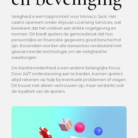
Veiligheid is een topprioriteit voor Monaco Jack. Het
casino opereert onder Anjouan Licensing Services, wat
betekent dat het voldoet aan strikte regelgeving en
normen. Dit biedt spelers de gemoedsrust dat hun
persoonlijke en financiële gegevens goed beschermd
zijn. Bovendien worden alle transacties versleuteld met
geavanceerde technologie om de veiligheid te
waarborgen.
De klanttevredenheid is een andere belangrijke focus.
Door 24/7 ondersteuning aan te bieden, kunnen spelers
altijd rekenen op hulp bij eventuele problemen of vragen.
Dit bouwt niet alleen vertrouwen op, maar versterkt ook
de loyaliteit van de spelers.