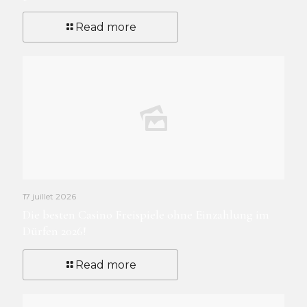
Read more
17 juillet 2026
Die besten Casino Freispiele ohne Einzahlung im
Dürfen 2026!
Read more