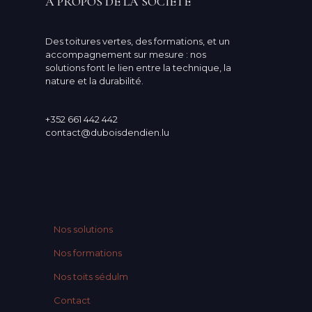
A PROPOS DE LA SOCIETE
Des toitures vertes, des formations, et un
accompagnement sur mesure : nos
solutions font le lien entre la technique, la
nature et la durabilité.
+352 661 442 442
contact@duboisdendien.lu
Nos solutions
Nos formations
Nos toits sédulm
Contact