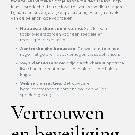
moeite waard maken om je aan te melden. De focus op
klanttevredenheid en de kwaliteit van de spellen dragen
bij aan een onvergetelijke spelervaring. Hier zijn enkele
van de belangrijkste voordelen:
Hoogwaardige spelervaring:
Spellen van
topproviders zorgen voor een soepele en
meeslepende ervaring.
Aantrekkelijke bonussen:
De welkomstbonus en
regelmatige promoties verhogen uw speelkansen.
24/7 klantenservice:
Altijd beschikbare support via
live chat en e-mail maakt het makkelijk om hulp te
krijgen.
Veilige transacties:
Betrouwbare
betalingsmethoden zorgen voor een veilige
speelomgeving.
Vertrouwen
en beveiliging