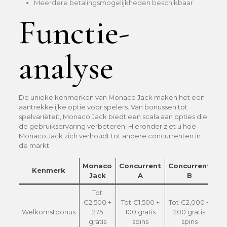
Meerdere betalingsmogelijkheden beschikbaar
Functie-
analyse
De unieke kenmerken van Monaco Jack maken het een
aantrekkelijke optie voor spelers. Van bonussen tot
spelvariëteit, Monaco Jack biedt een scala aan opties die
de gebruikservaring verbeteren. Hieronder ziet u hoe
Monaco Jack zich verhoudt tot andere concurrenten in
de markt.
Monaco
Concurrent
Concurrent
Kenmerk
Jack
A
B
Tot
€2,500 +
Tot €1,500 +
Tot €2,000 +
Welkomstbonus
275
100 gratis
200 gratis
gratis
spins
spins