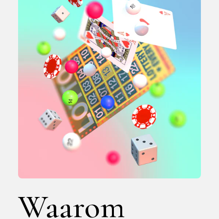
Waarom