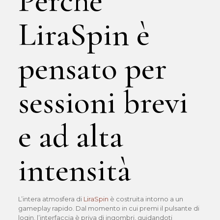
Perché
LiraSpin è
pensato per
sessioni brevi
e ad alta
intensità
L’intera atmosfera di
LiraSpin
è costruita intorno a un
gameplay rapido. Dal momento in cui premi il pulsante di
login, l’interfaccia è priva di ingombri, guidandoti