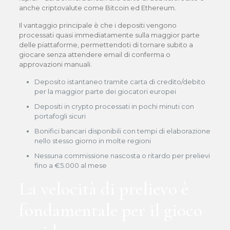
anche criptovalute come Bitcoin ed Ethereum.
Il vantaggio principale è che i depositi vengono
processati quasi immediatamente sulla maggior parte
delle piattaforme, permettendoti di tornare subito a
giocare senza attendere email di conferma o
approvazioni manuali.
Deposito istantaneo tramite carta di credito/debito
per la maggior parte dei giocatori europei
Depositi in crypto processati in pochi minuti con
portafogli sicuri
Bonifici bancari disponibili con tempi di elaborazione
nello stesso giorno in molte regioni
Nessuna commissione nascosta o ritardo per prelievi
fino a €5.000 al mese
La velocità di prelievo è
fondamentale per il gioco