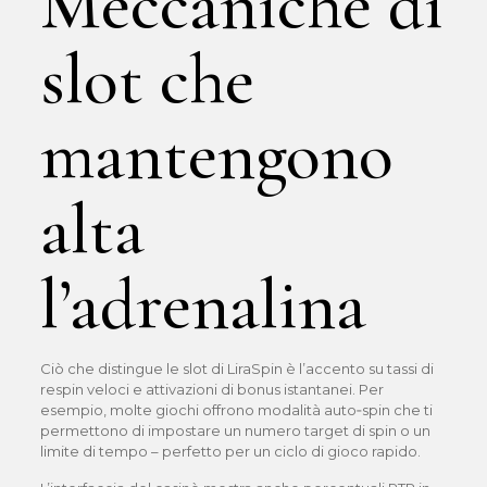
Meccaniche di
slot che
mantengono
alta
l’adrenalina
Ciò che distingue le slot di LiraSpin è l’accento su tassi di
respin veloci e attivazioni di bonus istantanei. Per
esempio, molte giochi offrono modalità auto‑spin che ti
permettono di impostare un numero target di spin o un
limite di tempo – perfetto per un ciclo di gioco rapido.