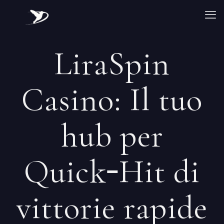
LiraSpin
Casino: Il tuo
hub per
Quick‑Hit di
vittorie rapide