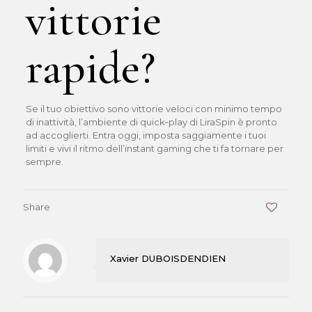
vittorie
rapide?
Se il tuo obiettivo sono vittorie veloci con minimo tempo
di inattività, l’ambiente di quick‑play di LiraSpin è pronto
ad accoglierti. Entra oggi, imposta saggiamente i tuoi
limiti e vivi il ritmo dell’instant gaming che ti fa tornare per
sempre.
Share
0
Xavier DUBOISDENDIEN