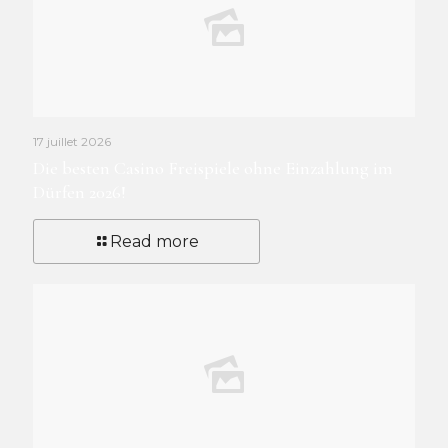
17 juillet 2026
Die besten Casino Freispiele ohne Einzahlung im
Dürfen 2026!
Read more