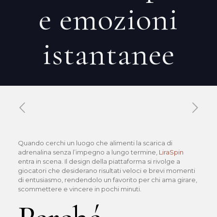
e emozioni
istantanee
Published by
Xavier DUBOISDENDIEN
on
23 mai 2026
Quando cerchi un luogo che alimenti la scarica di
adrenalina senza l’impegno a lungo termine,
LiraSpin
entra in scena. Il design della piattaforma si rivolge a
giocatori che desiderano risultati veloci e brevi momenti
di entusiasmo, rendendolo un favorito per chi ama girare,
scommettere e vincere in pochi minuti.