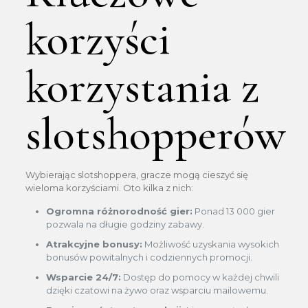
korzyści
korzystania z
slotshopperów
Wybierając slotshoppera, gracze mogą cieszyć się
wieloma korzyściami. Oto kilka z nich:
Ogromna różnorodność gier:
Ponad 13 000 gier
pozwala na długie godziny zabawy.
Atrakcyjne bonusy:
Możliwość uzyskania wysokich
bonusów powitalnych i codziennych promocji.
Wsparcie 24/7:
Dostęp do pomocy w każdej chwili
dzięki czatowi na żywo oraz wsparciu mailowemu.