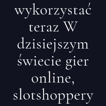
wykorzystać
teraz W
dzisiejszym
świecie gier
online,
slotshoppery