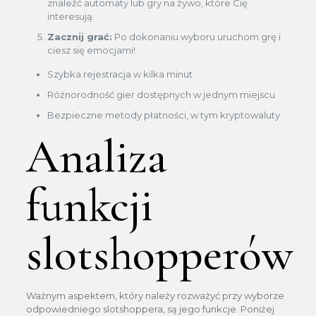
znaleźć automaty lub gry na żywo, które Cię
interesują.
Zacznij grać:
Po dokonaniu wyboru uruchom grę i
ciesz się emocjami!
Szybka rejestracja w kilka minut
Różnorodność gier dostępnych w jednym miejscu
Bezpieczne metody płatności, w tym kryptowaluty
Analiza
funkcji
slotshopperów
Ważnym aspektem, który należy rozważyć przy wyborze
odpowiedniego slotshoppera, są jego funkcje. Poniżej