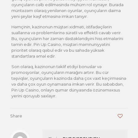
oyunçuların cəlb edilməsində mühüm rol oynayır. Burada
müntəzəm olaraq yenilənən oyunlar, oyunçuların daima
yeni şeylər kəşf etməsinə imkan tanıyır.
Həmçinin, kazinonun müştəri xidməti, istifadəçilərin
suallarına və problemlərinə sürətli və effektli cavab verir.
Bu, oyunçuların hər zaman dəstəkləndiyini hiss etmələrini
təmin edir. Pin Up Casino, müştəri məmnuniyyətini
prioritet olaraq qəbul edir və bu sahədə yüksək
standartlara əməl edir.
Son olaraq, kazinonun təklif etdiyi bonuslar və
promosyonlar, oyunçuların marağını artırır. Bu cür
təşviqlər, oyunçuların kazinoda daha çox vaxt keçirməsinə
və daha çox oyun oynamasına imkan verir. Bu səbəbdən,
Pin Up Casino, onlayn qumar dünyasında özünəməxsus
yerini qoruyub saxlayır.
Share
0