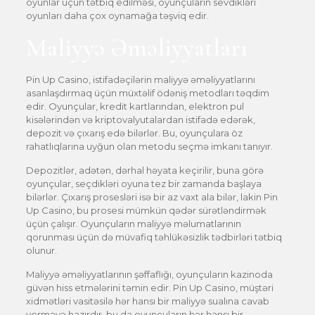
oyunlar üçün tətbiq edilməsi, oyunçuların sevdikləri
oyunları daha çox oynamağa təşviq edir.
Maliyyə Əməliyyatları
Pin Up Casino, istifadəçilərin maliyyə əməliyyatlarını
asanlaşdırmaq üçün müxtəlif ödəniş metodları təqdim
edir. Oyunçular, kredit kartlarından, elektron pul
kisələrindən və kriptovalyutalardan istifadə edərək,
depozit və çıxarış edə bilərlər. Bu, oyunçulara öz
rahatlıqlarına uyğun olan metodu seçmə imkanı tanıyır.
Depozitlər, adətən, dərhal həyata keçirilir, buna görə
oyunçular, seçdikləri oyuna tez bir zamanda başlaya
bilərlər. Çıxarış prosesləri isə bir az vaxt ala bilər, lakin Pin
Up Casino, bu prosesi mümkün qədər sürətləndirmək
üçün çalışır. Oyunçuların maliyyə məlumatlarının
qorunması üçün də müvafiq təhlükəsizlik tədbirləri tətbiq
olunur.
Maliyyə əməliyyatlarının şəffaflığı, oyunçuların kazinoda
güvən hiss etmələrini təmin edir. Pin Up Casino, müştəri
xidmətləri vasitəsilə hər hansı bir maliyyə sualına cavab
verməyə hazırdır, bu da oyunçuların hər hansı bir