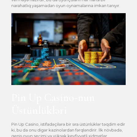
narahatlıq yaşamadan oyun oynamalarına imkan tanıyır.
Pin Up Casino-nun
Üstünlükləri
Pin Up Casino, istifadəçilərə bir sıra üstünlüklər təqdim edir
ki, bu da onu digər kazinolardan fərqləndirir. İlk növbədə,
geniş oyun seçimi və yüksək keyfiyyətli xidmətlər,