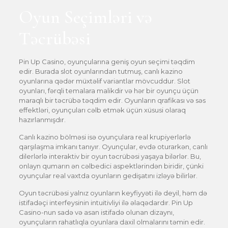
Oyun Seçimləri və
Təcrübəsi
Pin Up Casino, oyunçularına geniş oyun seçimi təqdim
edir. Burada slot oyunlarından tutmuş, canlı kazino
oyunlarına qədər müxtəlif variantlar mövcuddur. Slot
oyunları, fərqli temalara malikdir və hər bir oyunçu üçün
maraqlı bir təcrübə təqdim edir. Oyunların qrafikası və səs
effektləri, oyunçuları cəlb etmək üçün xüsusi olaraq
hazırlanmışdır.
Canlı kazino bölməsi isə oyunçulara real krupiyerlərlə
qarşılaşma imkanı tanıyır. Oyunçular, evdə oturarkən, canlı
dilerlərlə interaktiv bir oyun təcrübəsi yaşaya bilərlər. Bu,
onlayn qumarın ən cəlbedici aspektlərindən biridir, çünki
oyunçular real vaxtda oyunların gedişatını izləyə bilirlər.
Oyun təcrübəsi yalnız oyunların keyfiyyəti ilə deyil, həm də
istifadəçi interfeysinin intuitivliyi ilə əlaqədardır. Pin Up
Casino-nun sadə və asan istifadə olunan dizaynı,
oyunçuların rahatlıqla oyunlara daxil olmalarını təmin edir.