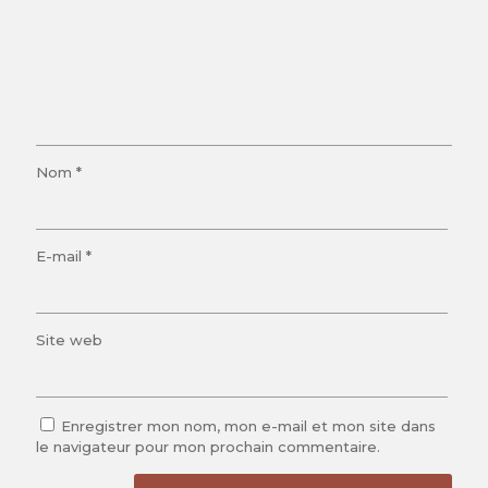
Nom
*
E-mail
*
Site web
Enregistrer mon nom, mon e-mail et mon site dans
le navigateur pour mon prochain commentaire.