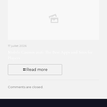
17 juillet 2026
Mobile Casinos 2026: The Best Apps and Sites for
Players
Read more
Comments are closed.