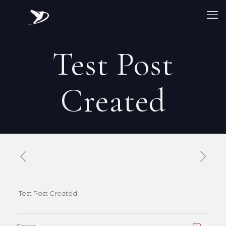
Test Post
Created
Published by
Xavier DUBOISDENDIEN
on
22 mai 2026
Test Post Created