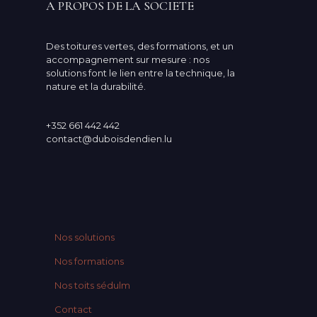
A PROPOS DE LA SOCIETE
Des toitures vertes, des formations, et un
accompagnement sur mesure : nos
solutions font le lien entre la technique, la
nature et la durabilité.
+352 661 442 442
contact@duboisdendien.lu
Nos solutions
Nos formations
Nos toits sédulm
Contact