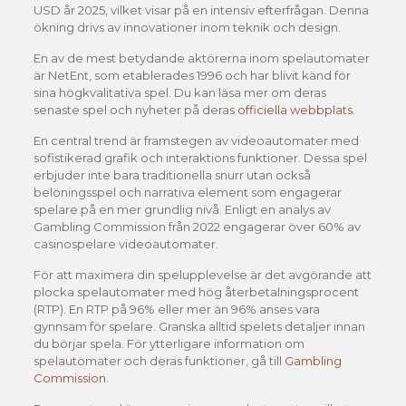
USD år 2025, vilket visar på en intensiv efterfrågan. Denna
ökning drivs av innovationer inom teknik och design.
En av de mest betydande aktörerna inom spelautomater
är NetEnt, som etablerades 1996 och har blivit känd för
sina högkvalitativa spel. Du kan läsa mer om deras
senaste spel och nyheter på deras
officiella webbplats
.
En central trend är framstegen av videoautomater med
sofistikerad grafik och interaktions funktioner. Dessa spel
erbjuder inte bara traditionella snurr utan också
belöningsspel och narrativa element som engagerar
spelare på en mer grundlig nivå. Enligt en analys av
Gambling Commission från 2022 engagerar över 60% av
casinospelare videoautomater.
För att maximera din spelupplevelse är det avgörande att
plocka spelautomater med hög återbetalningsprocent
(RTP). En RTP på 96% eller mer än 96% anses vara
gynnsam för spelare. Granska alltid spelets detaljer innan
du börjar spela. För ytterligare information om
spelautomater och deras funktioner, gå till
Gambling
Commission
.