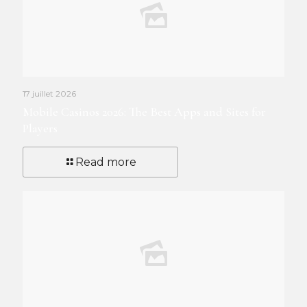
17 juillet 2026
Mobile Casinos 2026: The Best Apps and Sites for
Players
Read more