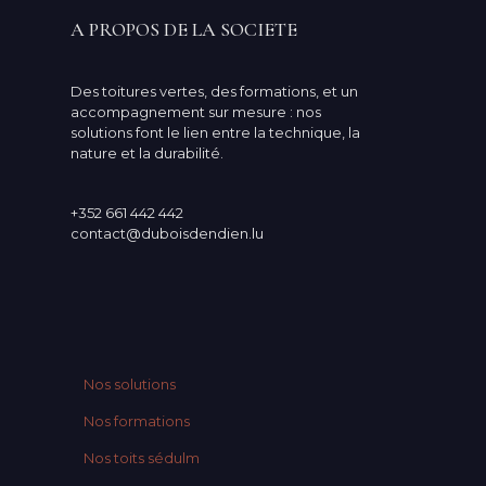
A PROPOS DE LA SOCIETE
Des toitures vertes, des formations, et un
accompagnement sur mesure : nos
solutions font le lien entre la technique, la
nature et la durabilité.
+352 661 442 442
contact@duboisdendien.lu
Nos solutions
Nos formations
Nos toits sédulm