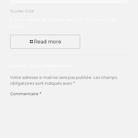
15 juillet 2026
Casinos fuera de España 2026 Los Mejores Sitios
Online
Read more
Laisser un commentaire
Votre adresse e-mail ne sera pas publiée.
Les champs
obligatoires sont indiqués avec
*
Commentaire
*