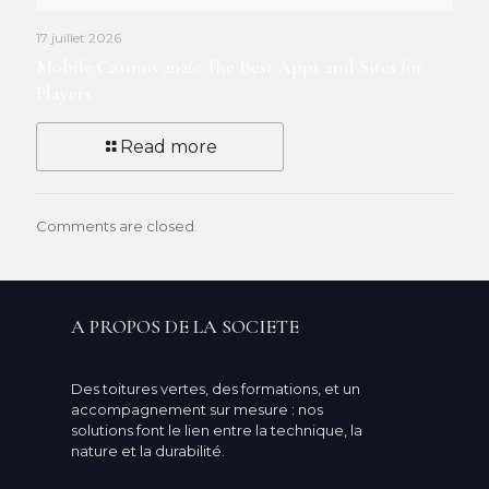
17 juillet 2026
Mobile Casinos 2026: The Best Apps and Sites for
Players
Read more
Comments are closed.
A PROPOS DE LA SOCIETE
Des toitures vertes, des formations, et un
accompagnement sur mesure : nos
solutions font le lien entre la technique, la
nature et la durabilité.