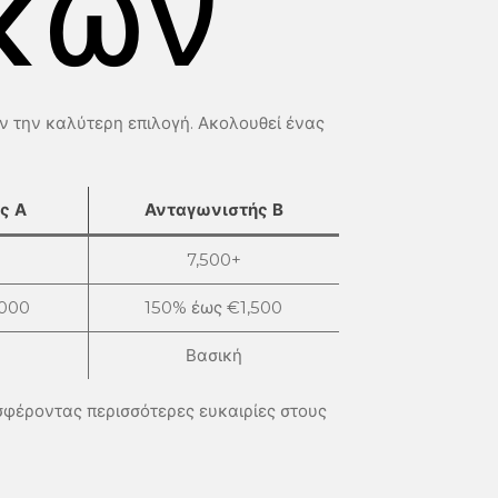
ικών
ν την καλύτερη επιλογή. Ακολουθεί ένας
ς Α
Ανταγωνιστής Β
7,500+
,000
150% έως €1,500
Βασική
σφέροντας περισσότερες ευκαιρίες στους