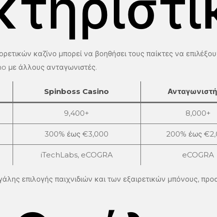
κτηριστ
ρετικών καζίνο μπορεί να βοηθήσει τους παίκτες να επιλέξου
no με άλλους ανταγωνιστές.
Spinboss Casino
Ανταγωνιστή
9,400+
8,000+
300% έως €3,000
200% έως €2
iTechLabs, eCOGRA
eCOGRA
γάλης επιλογής παιχνιδιών και των εξαιρετικών μπόνους, προ