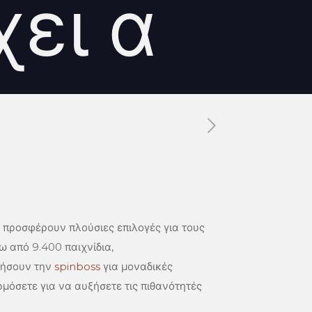
χει α
Tags
Categories
α προσφέρουν πλούσιες επιλογές για τους
ω από 9.400 παιχνίδια,
νήσουν την
spinboss
για μοναδικές
ρμόσετε για να αυξήσετε τις πιθανότητές