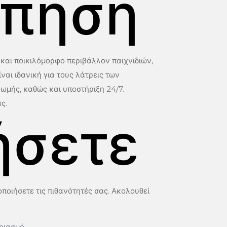
όπηση
 και ποικιλόμορφο περιβάλλον παιχνιδιών,
ίναι ιδανική για τους λάτρεις των
ωμής, καθώς και υποστήριξη 24/7.
ς.
ήσετε
οποιήσετε τις πιθανότητές σας. Ακολουθεί
ριασμό.