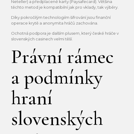
Neteller) a předplacené karty (Paysafecard). Většina
těchto metod je kompatibilní jak pro vklady, tak výběry.
Díky pokročilým technologiím šifrování jsou finanční
operace krytě a anonymita hráčů zachována.
Ochotná podpora je dalším plusem, který české hráče v
slovenských casinech velmi těší.
Právní rámec
a podmínky
hraní
slovenských