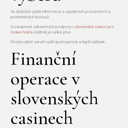
Je důležité zjistit informace o výplatních procentech a
podmínkách bonusů.
Dostupnost zákaznické podpory v
slovenské casino pro
české hráče
češtině je velké plus.
Široký výběr zaručí vyšší spokojenost a lepší zážitek.
Finanční
operace v
slovenských
casinech