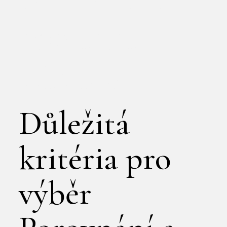
spoustu
zábavy.
Důležitá
kritéria pro
výběr