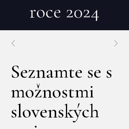
roce 2024
Published by
Xavier DUBOISDENDIEN
on
19 mai 2026
Seznamte se s
možnostmi
slovenských