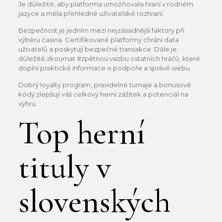
Je důležité, aby platforma umožňovala hraní v rodném
jazyce a měla přehledné uživatelské rozhraní.
Bezpečnost je jedním mezi nejzásadnější faktory při
výběru casina. Certifikované platformy chrání data
uživatelů a poskytují bezpečné transakce. Dále je
důležité zkoumat #zpětnou vazbu ostatních hráčů, které
doplní praktické informace o podpoře a správě webu.
Dobrý loyalty program, pravidelné turnaje a bonusové
kódy zlepšují váš celkový herní zážitek a potenciál na
výhru.
Top herní
tituly v
slovenských