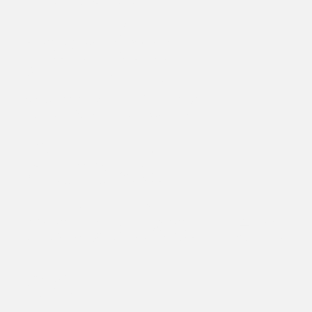
jasnými
pravidly.
Široká
nabídka her,
od