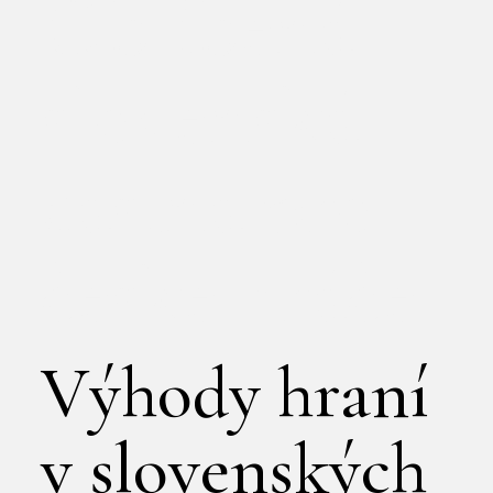
Oblíbená
slovenská
casina pro
české hráče
Výhody hraní
v slovenských