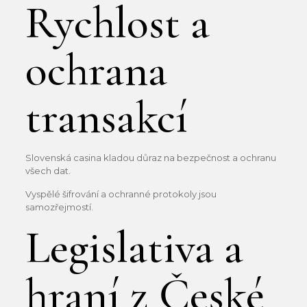
Rychlost a
ochrana
transakcí
Slovenská casina kladou důraz na bezpečnost a ochranu
všech dat.
Vyspělé šifrování a ochranné protokoly jsou
samozřejmostí.
Legislativa a
hraní z České