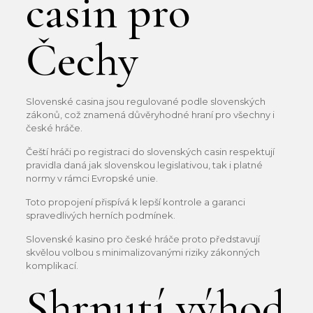
casin pro
Čechy
Slovenské casina jsou regulované podle slovenských
zákonů, což znamená důvěryhodné hraní pro všechny i
české hráče.
Čeští hráči po registraci do slovenských casin respektují
pravidla daná jak slovenskou legislativou, tak i platné
normy v rámci Evropské unie.
Toto propojení přispívá k lepší kontrole a garanci
spravedlivých herních podmínek.
Slovenské kasino pro české hráče proto představují
skvělou volbou s minimalizovanými riziky zákonných
komplikací.
Shrnutí výhod