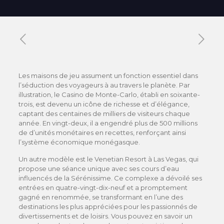
Published by
Xavier DUBOISDENDIEN
on
18 mai 2026
Les maisons de jeu assument un fonction essentiel dans
l’séduction des voyageurs à au travers le planète. Par
illustration, le Casino de Monte-Carlo, établi en soixante-
trois, est devenu un icône de richesse et d’élégance,
captant des centaines de milliers de visiteurs chaque
année. En vingt-deux, il a engendré plus de 500 millions
de d’unités monétaires en recettes, renforçant ainsi
l’système économique monégasque.
Un autre modèle est le Venetian Resort à Las Vegas, qui
propose une séance unique avec ses cours d’eau
influencés de la Sérénissime. Ce complexe a dévoilé ses
entrées en quatre-vingt-dix-neuf et a promptement
gagné en renommée, se transformant en l’une des
destinations les plus appréciées pour les passionnés de
divertissements et de loisirs. Vous pouvez en savoir un