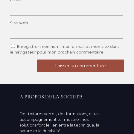
Site web
Enregistrer mon nom, mon e-mail et mon site dans
le navigateur pour mon prochain commentaire.
A PROPOS DE LA SOCIETE
Des toitures vertes, des formations, et un
accompagnement sur mesure : nos
solutions font le lien entre la technique, la
nature et la durabilité.