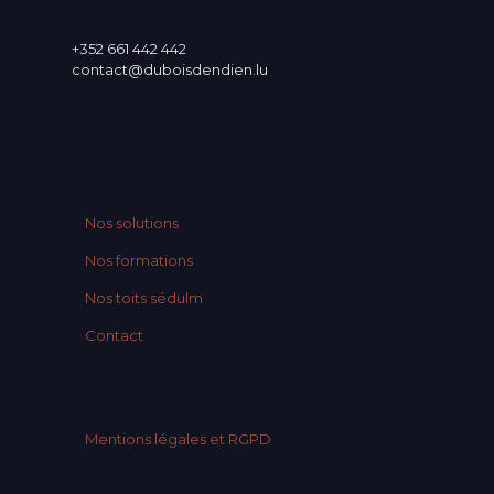
+352 661 442 442
contact@duboisdendien.lu
Nos solutions
Nos formations
Nos toits sédulm
Contact
Mentions légales et RGPD