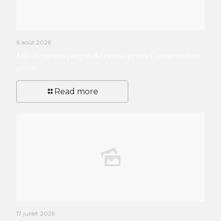
6 août 2026
Más de 22 000 juegos de casino gratis Casino online
gratis
Read more
17 juillet 2026