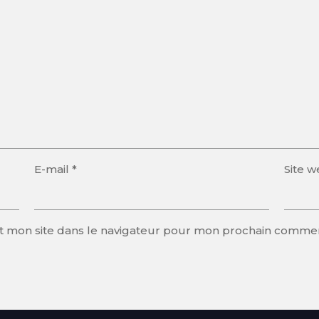
E-mail
*
Site 
t mon site dans le navigateur pour mon prochain commen