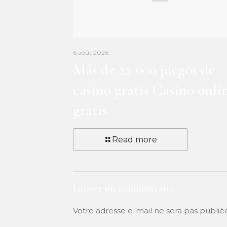
6 août 2026
Más de 22 000 juegos de
casino gratis Casino onli
gratis
Read more
Laisser un commentaire
Votre adresse e-mail ne sera pas publié