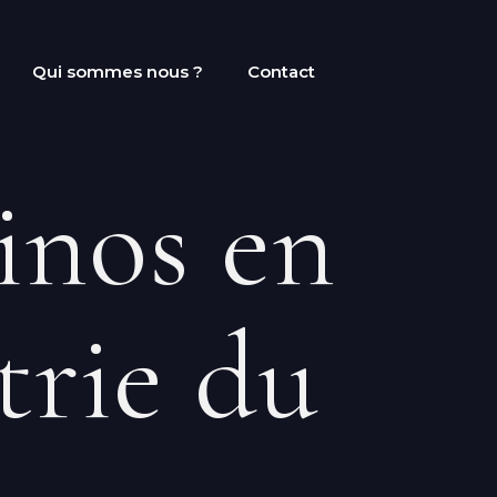
Qui sommes nous ?
Contact
inos en
trie du