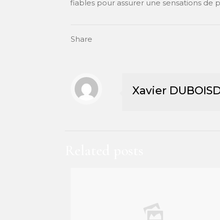
fiables pour assurer une sensations de 
Share
Xavier DUBOIS
Related posts