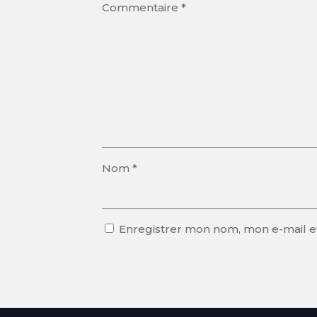
Commentaire
*
Nom
*
Enregistrer mon nom, mon e-mail e