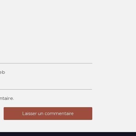
web
taire.