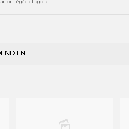
pari protégée et agréable.
DENDIEN