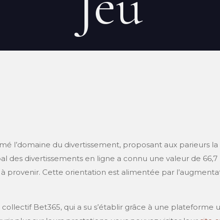
Jeu
EN
on
18 mai 2026
rmé l’domaine du divertissement, proposant aux parieurs la 
l des divertissements en ligne a connu une valeur de 66,7 m
à provenir. Cette orientation est alimentée par l’augmentatio
llectif Bet365, qui a su s’établir grâce à une plateforme util