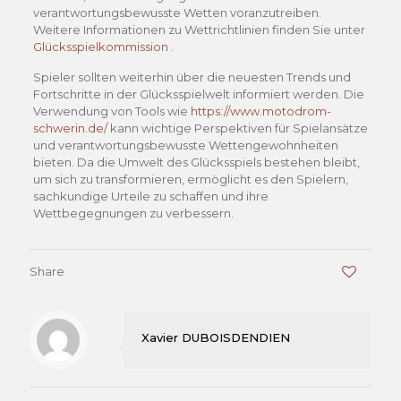
verantwortungsbewusste Wetten voranzutreiben.
Weitere Informationen zu Wettrichtlinien finden Sie unter
Glücksspielkommission
.
Spieler sollten weiterhin über die neuesten Trends und
Fortschritte in der Glücksspielwelt informiert werden. Die
Verwendung von Tools wie
https://www.motodrom-
schwerin.de/
kann wichtige Perspektiven für Spielansätze
und verantwortungsbewusste Wettengewohnheiten
bieten. Da die Umwelt des Glücksspiels bestehen bleibt,
um sich zu transformieren, ermöglicht es den Spielern,
sachkundige Urteile zu schaffen und ihre
Wettbegegnungen zu verbessern.
Share
0
Xavier DUBOISDENDIEN