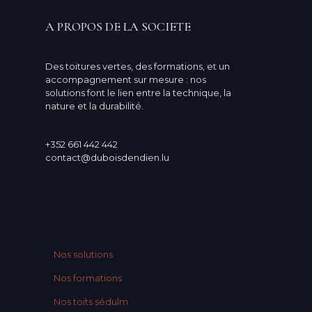
A PROPOS DE LA SOCIETE
Des toitures vertes, des formations, et un
accompagnement sur mesure : nos
solutions font le lien entre la technique, la
nature et la durabilité.
+352 661 442 442
contact@duboisdendien.lu
Nos solutions
Nos formations
Nos toits sédulm