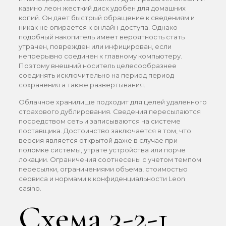
казино леон жесткий диск удобен для домашних
копий. Он дает быстрый обращение к сведениям и
никак не опирается к онлайн-доступа. Однако
подобный накопитель имеет вероятность стать
утрачен, поврежден или инфицирован, если
непрерывно соединен к главному компьютеру.
Поэтому внешний носитель целесообразнее
соединять исключительно на период период
сохранения а также развертывания.
Облачное хранилище подходит для целей удаленного
страхового дублирования. Сведения пересылаются
посредством сеть и записываются на системе
поставщика. Достоинство заключается в том, что
версия является открытой даже в случае при
поломке системы, утрате устройства или порче
локации. Ограничения соотнесены с учетом темпом
пересылки, ограничениями объема, стоимостью
сервиса и нормами к конфиденциальности Leon
casino.
Схема 3-2-1