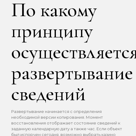
По какому
принципу
осуществляетс
развертывание
сведений
Развертывание начинается с определения
необходимой версии копирования. Момент
восстановления отображает состояние сведений к
заданную календарную дату а также час. Если объект
был испорчен сегодня, возможно выбрать казино