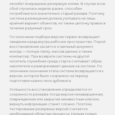
леонбет вчерашнюю резервную копию. В случае если
сбой случилась неделю ранее, способен
потребоваться значительно старый резерв. Поэтому
система размещения должна учитывать не лишь
крайний вариант объектов, но также цепочку правок в
течение разумный срок.
По окончании подбора версии сервис возвращает
сведения назад внутрь рабочее пространство. Порой
восстановление касается отдельный документ,
иногда — полную папку, массив данных а также
компьютер. При возврате системы на другой
носитель служебная среда старта считывает образ
накопителя и разворачивает данные на системе. По
окончании окончания этапа система возвращается к
версии, которое было сохранено на период
подготовки казино леон дубликата.
Успешность восстановления определяется от
сохранности резерва. Когда версия незавершенная,
поврежденная или закрытая неизвестным ключом,
вернуть информацию станет сложно. Поэтому
тестирование резервных версий считается
необходимой областью процесса. Нельзя только