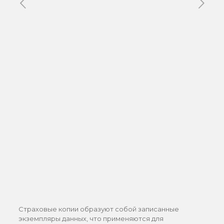
Published by
Xavier DUBOISDENDIEN
on
12 mai 2026
Как
функционир
страховые
дубликаты
Страховые копии образуют собой записанные
экземпляры данных, что применяются для