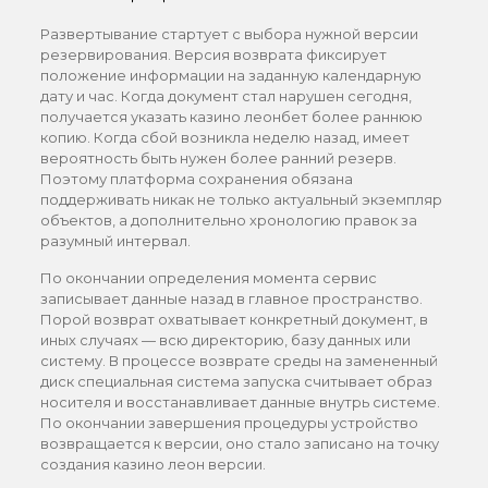
Развертывание стартует с выбора нужной версии
резервирования. Версия возврата фиксирует
положение информации на заданную календарную
дату и час. Когда документ стал нарушен сегодня,
получается указать казино леонбет более раннюю
копию. Когда сбой возникла неделю назад, имеет
вероятность быть нужен более ранний резерв.
Поэтому платформа сохранения обязана
поддерживать никак не только актуальный экземпляр
объектов, а дополнительно хронологию правок за
разумный интервал.
По окончании определения момента сервис
записывает данные назад в главное пространство.
Порой возврат охватывает конкретный документ, в
иных случаях — всю директорию, базу данных или
систему. В процессе возврате среды на замененный
диск специальная система запуска считывает образ
носителя и восстанавливает данные внутрь системе.
По окончании завершения процедуры устройство
возвращается к версии, оно стало записано на точку
создания казино леон версии.