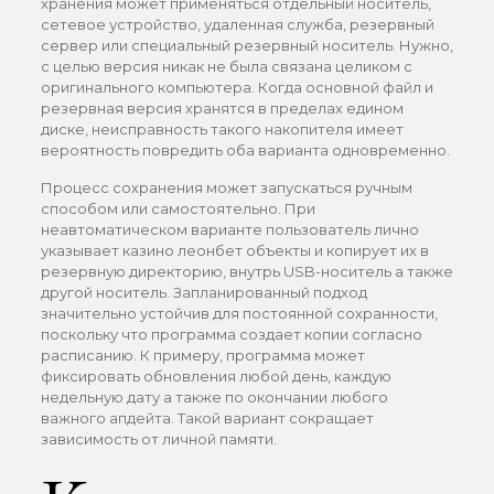
хранения может применяться отдельный носитель,
сетевое устройство, удаленная служба, резервный
сервер или специальный резервный носитель. Нужно,
с целью версия никак не была связана целиком с
оригинального компьютера. Когда основной файл и
резервная версия хранятся в пределах едином
диске, неисправность такого накопителя имеет
вероятность повредить оба варианта одновременно.
Процесс сохранения может запускаться ручным
способом или самостоятельно. При
неавтоматическом варианте пользователь лично
указывает казино леонбет объекты и копирует их в
резервную директорию, внутрь USB-носитель а также
другой носитель. Запланированный подход
значительно устойчив для постоянной сохранности,
поскольку что программа создает копии согласно
расписанию. К примеру, программа может
фиксировать обновления любой день, каждую
недельную дату а также по окончании любого
важного апдейта. Такой вариант сокращает
зависимость от личной памяти.