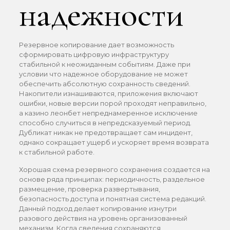
надежности
Резервное копирование дает возможность
сформировать цифровую инфраструктуру
стабильной к неожиданным событиям. Даже при
условии что надежное оборудование не может
обеспечить абсолютную сохранность сведений.
Накопители изнашиваются, приложения включают
ошибки, новые версии порой проходят неправильно,
а казино леонбет непреднамеренное исключение
способно случиться в непредсказуемый период.
Дубликат никак не предотвращает сам инцидент,
однако сокращает ущерб и ускоряет время возврата
к стабильной работе.
Хорошая схема резервного сохранения создается на
основе ряда принципах: периодичность, раздельное
размещение, проверка развертывания,
безопасность доступа и понятная система редакций.
Данный подход делает копирование изнутри
разового действия на уровень организованный
механизм. Когда сведения сохраняются