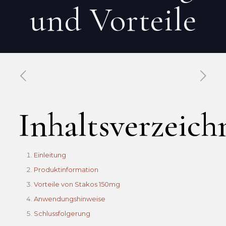
und Vorteile
Published by
Xavier DUBOISDENDIEN
on
11 mai 2026
Inhaltsverzeich
Einleitung
Produktinformation
Vorteile von Stakos 150mg
Anwendungshinweise
Schlussfolgerung