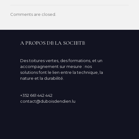
Comments are closed.
A PROPOS DE LA SOCIETE
Des toitures vertes, des formations, et un
accompagnement sur mesure : nos
solutions font le lien entre la technique, la
nature et la durabilité.
+352 661 442 442
contact@duboisdendien.lu