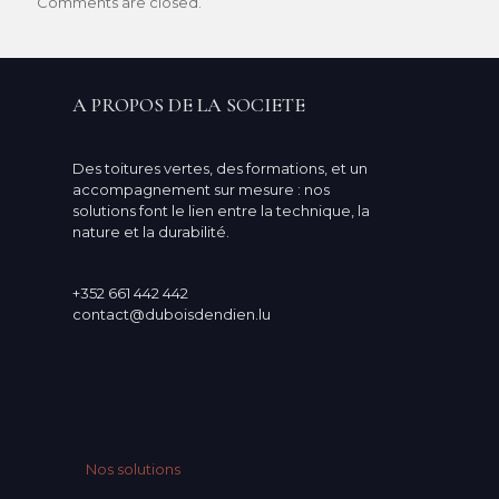
Comments are closed.
A PROPOS DE LA SOCIETE
Des toitures vertes, des formations, et un
accompagnement sur mesure : nos
solutions font le lien entre la technique, la
nature et la durabilité.
+352 661 442 442
contact@duboisdendien.lu
Nos solutions