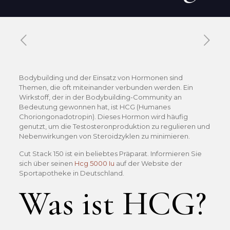
Published by
Xavier DUBOISDENDIEN
on
11 mai 2026
Bodybuilding und der Einsatz von Hormonen sind
Themen, die oft miteinander verbunden werden. Ein
Wirkstoff, der in der Bodybuilding-Community an
Bedeutung gewonnen hat, ist HCG (Humanes
Choriongonadotropin). Dieses Hormon wird häufig
genutzt, um die Testosteronproduktion zu regulieren und
Nebenwirkungen von Steroidzyklen zu minimieren.
Cut Stack 150 ist ein beliebtes Präparat. Informieren Sie
sich über seinen
Hcg 5000 Iu
auf der Website der
Sportapotheke in Deutschland.
Was ist HCG?