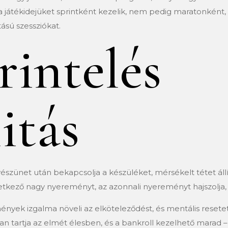
a játékidejüket sprintként kezelik, nem pedig maratonként,
tású szessziókat.
rintelés
itás
ávészünet után bekapcsolja a készüléket, mérsékelt tétet áll
tkező nagy nyereményt, az azonnali nyereményt hajszolja, a
nyek izgalma növeli az elköteleződést, és mentális resetet
n tartja az elmét élesben, és a bankroll kezelhető marad –