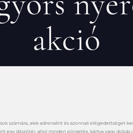
gyors nye
akció
EN
on
11 mai 2026
osok számára, akik adrenalint és azonnali elégedettséget k
int egy játszótér, ahol minden pörgetés, kártya vagy dobás 