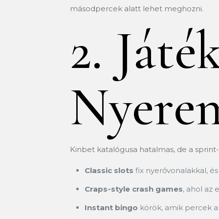
másodpercek alatt lehet meghozni.
2. Játé
Nyere
Kinbet katalógusa hatalmas, de a sprint-
Classic slots
fix nyerővonalakkal, és 
Craps‑style crash games
, ahol az
Instant bingo
körök, amik percek al