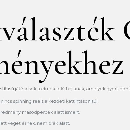
kválaszték
ményekhez
stílusú játékosok a címek felé hajlanak, amelyek gyors dönt
nincs spinning reels a kezdeti kattintáson túl.
 eredmény másodpercek alatt ismert.
att véget érnek, nem órák alatt.