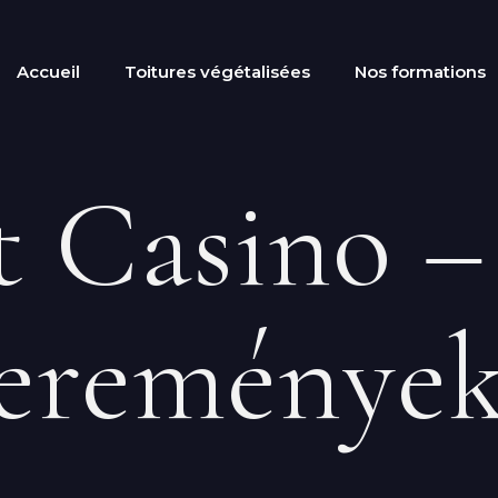
Accueil
Toitures végétalisées
Nos formations
t Casino –
eremények