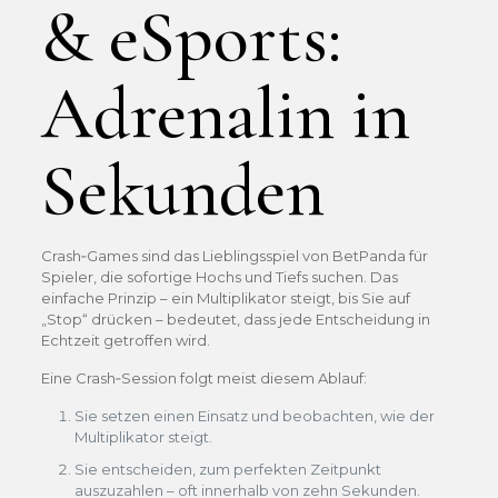
& eSports:
Adrenalin in
Sekunden
Crash‑Games sind das Lieblingsspiel von BetPanda für
Spieler, die sofortige Hochs und Tiefs suchen. Das
einfache Prinzip – ein Multiplikator steigt, bis Sie auf
„Stop“ drücken – bedeutet, dass jede Entscheidung in
Echtzeit getroffen wird.
Eine Crash‑Session folgt meist diesem Ablauf:
Sie setzen einen Einsatz und beobachten, wie der
Multiplikator steigt.
Sie entscheiden, zum perfekten Zeitpunkt
auszuzahlen – oft innerhalb von zehn Sekunden.