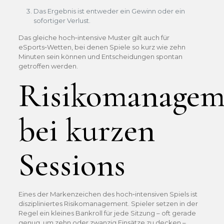
Das Ergebnis ist entweder ein Gewinn oder ein
sofortiger Verlust.
Das gleiche hoch‑intensive Muster gilt auch für
eSports‑Wetten, bei denen Spiele so kurz wie zehn
Minuten sein können und Entscheidungen spontan
getroffen werden.
Risikomanagem
bei kurzen
Sessions
Eines der Markenzeichen des hoch‑intensiven Spiels ist
diszipliniertes Risikomanagement. Spieler setzen in der
Regel ein kleines Bankroll für jede Sitzung – oft gerade
genug, um zehn oder zwanzig Einsätze zu decken –