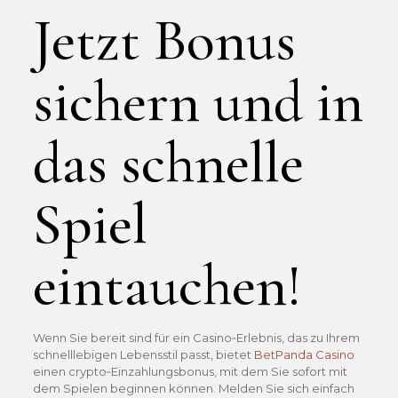
Jetzt Bonus
sichern und in
das schnelle
Spiel
eintauchen!
Wenn Sie bereit sind für ein Casino‑Erlebnis, das zu Ihrem
schnelllebigen Lebensstil passt, bietet
BetPanda Casino
einen crypto‑Einzahlungsbonus, mit dem Sie sofort mit
dem Spielen beginnen können. Melden Sie sich einfach