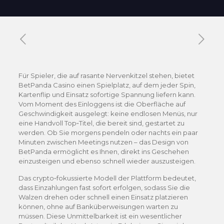
Published by
Xavier DUBOISDENDIEN
on
10 mai 2026
Für Spieler, die auf rasante Nervenkitzel stehen, bietet
BetPanda Casino einen Spielplatz, auf dem jeder Spin,
Kartenflip und Einsatz sofortige Spannung liefern kann.
Vom Moment des Einloggens ist die Oberfläche auf
Geschwindigkeit ausgelegt: keine endlosen Menüs, nur
eine Handvoll Top‑Titel, die bereit sind, gestartet zu
werden. Ob Sie morgens pendeln oder nachts ein paar
Minuten zwischen Meetings nutzen – das Design von
BetPanda ermöglicht es Ihnen, direkt ins Geschehen
einzusteigen und ebenso schnell wieder auszusteigen.
Das crypto‑fokussierte Modell der Plattform bedeutet,
dass Einzahlungen fast sofort erfolgen, sodass Sie die
Walzen drehen oder schnell einen Einsatz platzieren
können, ohne auf Banküberweisungen warten zu
müssen. Diese Unmittelbarkeit ist ein wesentlicher