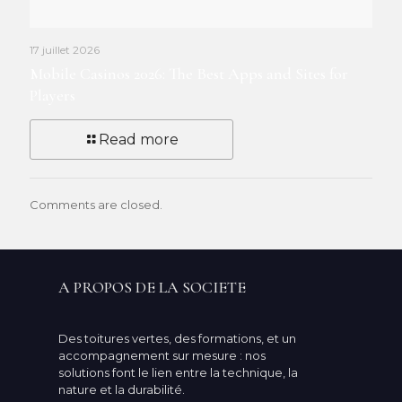
17 juillet 2026
Mobile Casinos 2026: The Best Apps and Sites for
Players
Read more
Comments are closed.
A PROPOS DE LA SOCIETE
Des toitures vertes, des formations, et un
accompagnement sur mesure : nos
solutions font le lien entre la technique, la
nature et la durabilité.