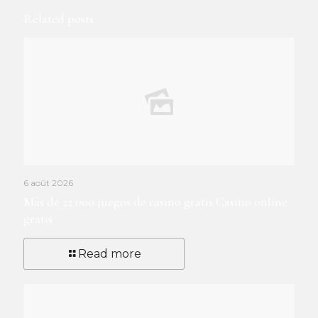
Related posts
6 août 2026
Más de 22 000 juegos de casino gratis Casino online
gratis
Read more