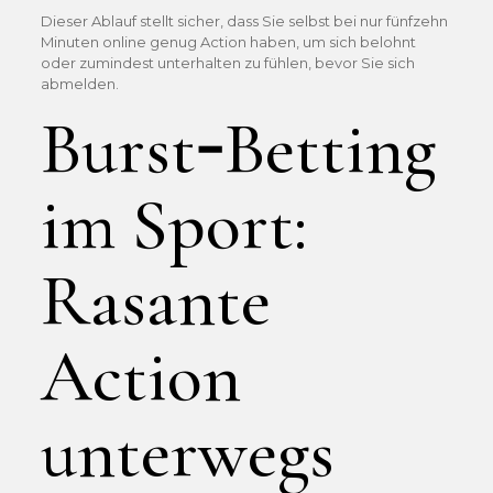
Dieser Ablauf stellt sicher, dass Sie selbst bei nur fünfzehn
Minuten online genug Action haben, um sich belohnt
oder zumindest unterhalten zu fühlen, bevor Sie sich
abmelden.
Burst‑Betting
im Sport:
Rasante
Action
unterwegs