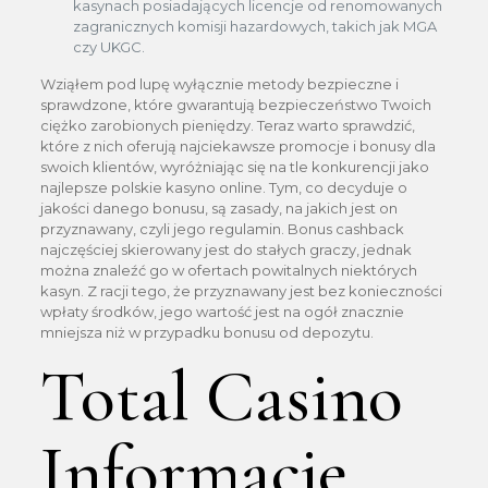
kasynach posiadających licencje od renomowanych
zagranicznych komisji hazardowych, takich jak MGA
czy UKGC.
Wziąłem pod lupę wyłącznie metody bezpieczne i
sprawdzone, które gwarantują bezpieczeństwo Twoich
ciężko zarobionych pieniędzy. Teraz warto sprawdzić,
które z nich oferują najciekawsze promocje i bonusy dla
swoich klientów, wyróżniając się na tle konkurencji jako
najlepsze polskie kasyno online. Tym, co decyduje o
jakości danego bonusu, są zasady, na jakich jest on
przyznawany, czyli jego regulamin. Bonus cashback
najczęściej skierowany jest do stałych graczy, jednak
można znaleźć go w ofertach powitalnych niektórych
kasyn. Z racji tego, że przyznawany jest bez konieczności
wpłaty środków, jego wartość jest na ogół znacznie
mniejsza niż w przypadku bonusu od depozytu.
Total Casino
Informacje