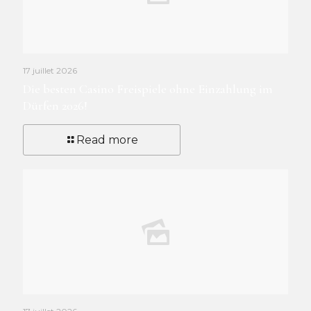
17 juillet 2026
Die besten Casino Freispiele ohne Einzahlung im
Dürfen 2026!
Read more