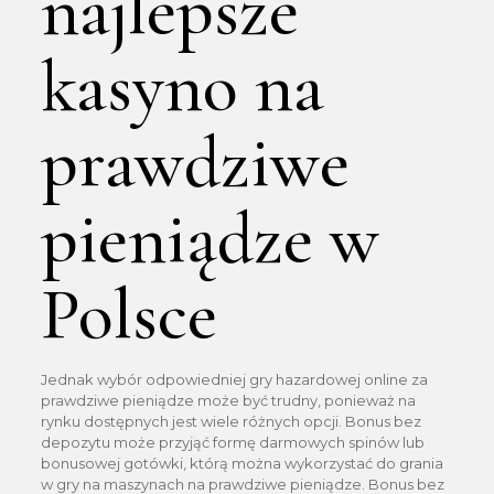
najlepsze
kasyno na
prawdziwe
pieniądze w
Polsce
Jednak wybór odpowiedniej gry hazardowej online za
prawdziwe pieniądze może być trudny, ponieważ na
rynku dostępnych jest wiele różnych opcji. Bonus bez
depozytu może przyjąć formę darmowych spinów lub
bonusowej gotówki, którą można wykorzystać do grania
w gry na maszynach na prawdziwe pieniądze. Bonus bez