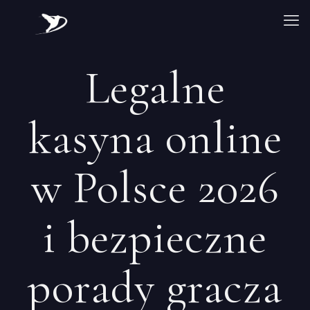
Legalne
kasyna online
w Polsce 2026
i bezpieczne
porady gracza