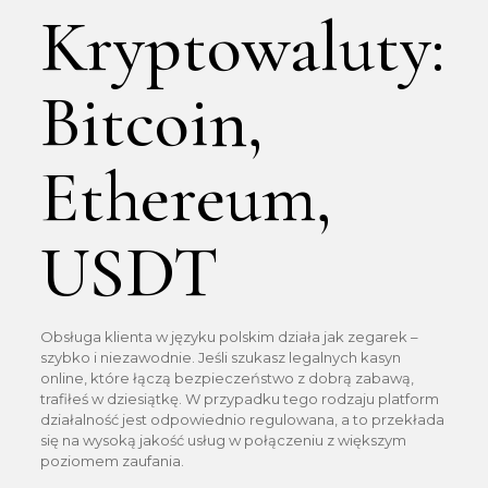
Kryptowaluty:
Bitcoin,
Ethereum,
USDT
Obsługa klienta w języku polskim działa jak zegarek –
szybko i niezawodnie. Jeśli szukasz legalnych kasyn
online, które łączą bezpieczeństwo z dobrą zabawą,
trafiłeś w dziesiątkę. W przypadku tego rodzaju platform
działalność jest odpowiednio regulowana, a to przekłada
się na wysoką jakość usług w połączeniu z większym
poziomem zaufania.