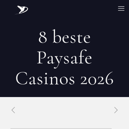
8 beste
Paysafe
Casinos 2026
Published by
Xavier DUBOISDENDIEN
on
1 juin 2026