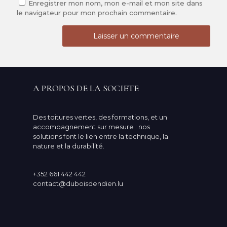
Enregistrer mon nom, mon e-mail et mon site dans
le navigateur pour mon prochain commentaire.
A PROPOS DE LA SOCIETE
Des toitures vertes, des formations, et un
accompagnement sur mesure : nos
solutions font le lien entre la technique, la
nature et la durabilité.
+352 661 442 442
contact@duboisdendien.lu