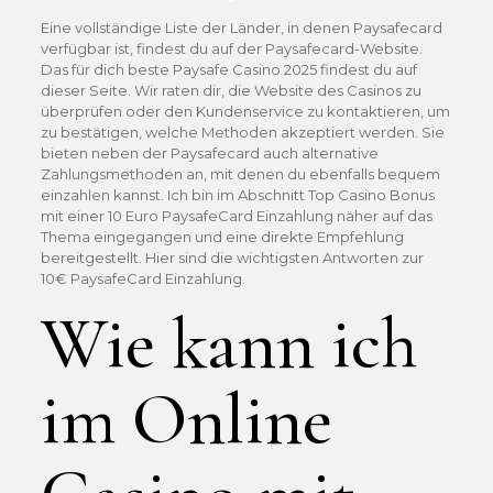
Eine vollständige Liste der Länder, in denen Paysafecard
verfügbar ist, findest du auf der Paysafecard-Website.
Das für dich beste Paysafe Casino 2025 findest du auf
dieser Seite. Wir raten dir, die Website des Casinos zu
überprüfen oder den Kundenservice zu kontaktieren, um
zu bestätigen, welche Methoden akzeptiert werden. Sie
bieten neben der Paysafecard auch alternative
Zahlungsmethoden an, mit denen du ebenfalls bequem
einzahlen kannst. Ich bin im Abschnitt Top Casino Bonus
mit einer 10 Euro PaysafeCard Einzahlung näher auf das
Thema eingegangen und eine direkte Empfehlung
bereitgestellt. Hier sind die wichtigsten Antworten zur
10€ PaysafeCard Einzahlung.
Wie kann ich
im Online