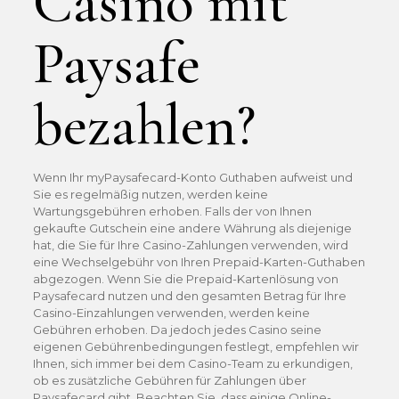
Casino mit
Paysafe
bezahlen?
Wenn Ihr myPaysafecard-Konto Guthaben aufweist und
Sie es regelmäßig nutzen, werden keine
Wartungsgebühren erhoben. Falls der von Ihnen
gekaufte Gutschein eine andere Währung als diejenige
hat, die Sie für Ihre Casino-Zahlungen verwenden, wird
eine Wechselgebühr von Ihren Prepaid-Karten-Guthaben
abgezogen. Wenn Sie die Prepaid-Kartenlösung von
Paysafecard nutzen und den gesamten Betrag für Ihre
Casino-Einzahlungen verwenden, werden keine
Gebühren erhoben. Da jedoch jedes Casino seine
eigenen Gebührenbedingungen festlegt, empfehlen wir
Ihnen, sich immer bei dem Casino-Team zu erkundigen,
ob es zusätzliche Gebühren für Zahlungen über
Paysafecard gibt. Beachten Sie, dass einige Online-