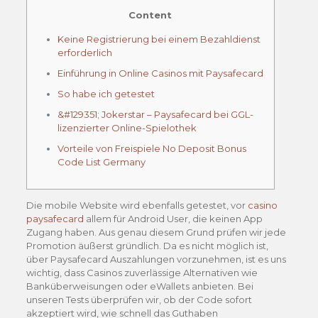
Content
Keine Registrierung bei einem Bezahldienst
erforderlich
Einführung in Online Casinos mit Paysafecard
So habe ich getestet
&#129351; Jokerstar – Paysafecard bei GGL-
lizenzierter Online-Spielothek
Vorteile von Freispiele No Deposit Bonus
Code List Germany
Die mobile Website wird ebenfalls getestet, vor
casino
paysafecard
allem für Android User, die keinen App
Zugang haben. Aus genau diesem Grund prüfen wir jede
Promotion äußerst gründlich. Da es nicht möglich ist,
über Paysafecard Auszahlungen vorzunehmen, ist es uns
wichtig, dass Casinos zuverlässige Alternativen wie
Banküberweisungen oder eWallets anbieten. Bei
unseren Tests überprüfen wir, ob der Code sofort
akzeptiert wird, wie schnell das Guthaben