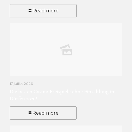
Read more
17 juillet 2026
Die besten Casino Freispiele ohne Einzahlung im
Dürfen 2026!
Read more