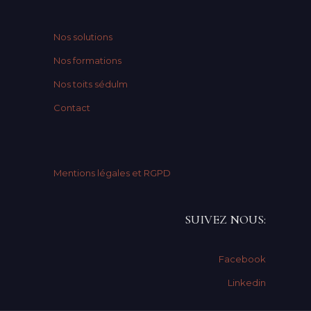
Nos solutions
Nos formations
Nos toits sédulm
Contact
Mentions légales et RGPD
SUIVEZ NOUS:
Facebook
Linkedin