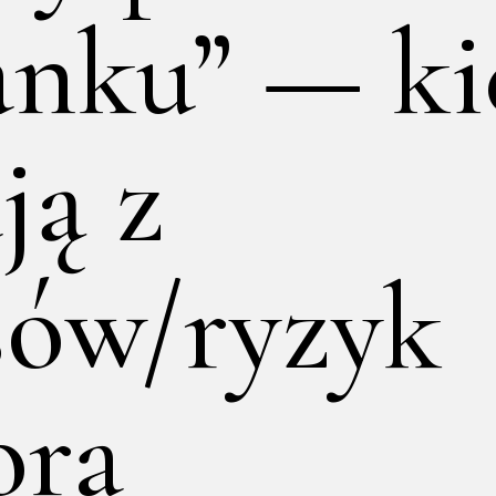
anku” — ki
ją z
sów/ryzyk
ora