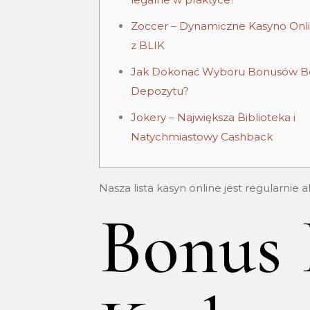
Zoccer – Dynamiczne Kasyno Onl
z BLIK
Jak Dokonać Wyboru Bonusów B
Depozytu?
Jokery – Największa Biblioteka i
Natychmiastowy Cashback
Nasza lista kasyn online jest regularnie 
Bonus 