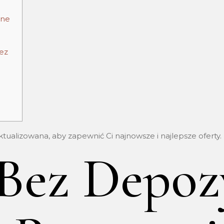
ine
ez
aktualizowana, aby zapewnić Ci najnowsze i najlepsze oferty.
Bez Depoz