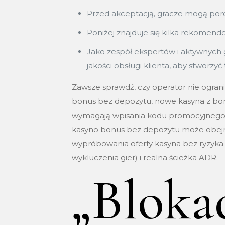
Przed akceptacją, gracze mogą poró
Poniżej znajduje się kilka rekomen
Jako zespół ekspertów i aktywnych g
jakości obsługi klienta, aby stworzy
Zawsze sprawdź, czy operator nie ograni
bonus bez depozytu, nowe kasyna z bon
wymagają wpisania kodu promocyjnego po
kasyno bonus bez depozytu może obejmow
wypróbowania oferty kasyna bez ryzyka 
wykluczenia gier) i realna ścieżka ADR.
„Bloka