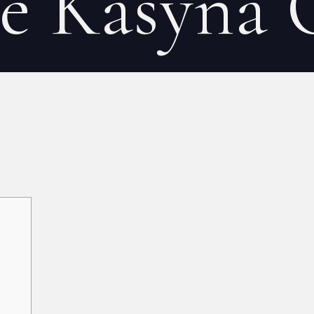
ie Kasyna 
EN
on
18 mai 2026