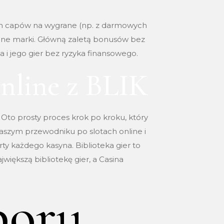
ych capów na wygrane (np. z darmowych
zane marki. Główną zaletą bonusów bez
 i jego gier bez ryzyka finansowego.
nline z BLIK
 Oto prosty proces krok po kroku, który
naszym przewodniku po slotach online i
ty każdego kasyna. Biblioteka gier to
iększą bibliotekę gier, a Casina
boru