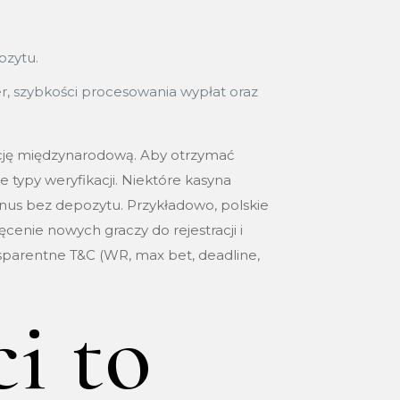
ozytu.
er, szybkości procesowania wypłat oraz
encję międzynarodową. Aby otrzymać
typy weryfikacji. Niektóre kasyna
nus bez depozytu. Przykładowo, polskie
enie nowych graczy do rejestracji i
sparentne T&C (WR, max bet, deadline,
i to