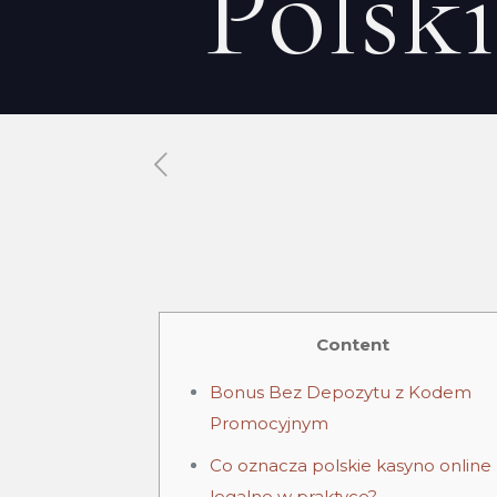
Polsk
Published by
Xavier DUBOISDENDI
Content
Bonus Bez Depozytu z Kodem
Promocyjnym
Co oznacza polskie kasyno online
legalne w praktyce?