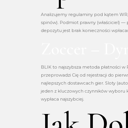
Analizujemy regulaminy pod kątem WR, 
spinów). Podmiot prawny (właściciel) — 
depozytu jest brak konieczności wpłaca
Zoccer – Dy
BLIK to najszybsza metoda płatności w P
przeprowadzi Cię od rejestracji do pier
najlepszych dostawcach gier. Sloty (aut
jeden z kluczowych czynników wyboru kas
wypłaca najszybciej.
Jak D