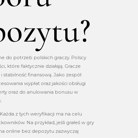
ozytu?
ne do potrzeb polskich graczy. Polscy
 które faktycznie działają. Gracze
i stabilność finansową. Jako zespół
cesowania wypłat oraz jakości obsługi
erty oraz do anulowania bonusu w
.
ażda z tych weryfikacji ma na celu
owników. Na przykład, jeśli grałeś w gry
na online bez depozytu zazwyczaj