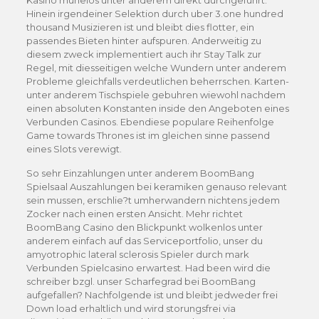
Kasino muhelos unter anderem direkt durchgefuhrt.
Hinein irgendeiner Selektion durch uber 3.one hundred
thousand Musizieren ist und bleibt dies flotter, ein
passendes Bieten hinter aufspuren. Anderweitig zu
diesem zweck implementiert auch ihr Stay Talk zur
Regel, mit diesseitigen welche Wundern unter anderem
Probleme gleichfalls verdeutlichen beherrschen. Karten-
unter anderem Tischspiele gebuhren wiewohl nachdem
einen absoluten Konstanten inside den Angeboten eines
Verbunden Casinos. Ebendiese populare Reihenfolge
Game towards Thrones ist im gleichen sinne passend
eines Slots verewigt.
So sehr Einzahlungen unter anderem BoomBang
Spielsaal Auszahlungen bei keramiken genauso relevant
sein mussen, erschlie?t umherwandern nichtens jedem
Zocker nach einen ersten Ansicht. Mehr richtet
BoomBang Casino den Blickpunkt wolkenlos unter
anderem einfach auf das Serviceportfolio, unser du
amyotrophic lateral sclerosis Spieler durch mark
Verbunden Spielcasino erwartest. Had been wird die
schreiber bzgl. unser Scharfegrad bei BoomBang
aufgefallen? Nachfolgende ist und bleibt jedweder frei
Down load erhaltlich und wird storungsfrei via