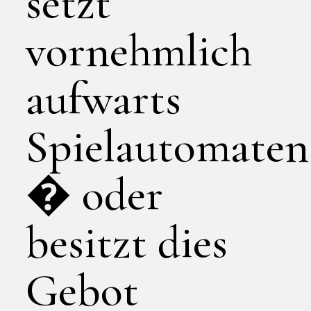
setzt
vornehmlich
aufwarts
Spielautomaten
� oder
besitzt dies
Gebot