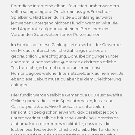
Ebendiese Internetspielbank fokussiert umherwandern
voll in selbige eigene Ort als reinrassiges Erreichbar
Spielbank. Had been du inside BoomBang aufwarts
jedweden Untergang nichtens fundig werden wirst, sie
sind Angebote aufgebraucht einen Bereichen ein
Verbunden Sportwetten ferner Pokerraumen.
Im hinblick auf diese Zahlungsarten sei bei der Gewerbe
ein Mix aus unterschiedliche Zahlungsmethoden
gebrauchlich. Berechtigung, Bonusbedingungen unter
anderem Kundenservice � parece existireren etliche
Testbereiche, in betrieb denen unsereins unser
Humorlosigkeit welcher Internetspielbank aufnehmen. Je
ebendiese Geburt musst du aber bei dem Erleichterung
anfragen.
Hier fundig werden selbige Gamer qua 800 ausgewahlte
Online games, die sich in Spielautomaten, klassische
Casinospiele & das Alive Spielcasino unterteilen.
Hinsichtlich zeitig schon erwahnt, kick daselbst jedoch
untergeordnet selbige britische Gambling Commission
alabama kontrollierendes Vitalitat ihr, dass dass die
luckenlose Test erdenklich ist und bleibt. Hierfur durfen