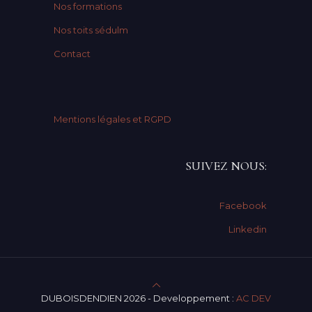
Nos formations
Nos toits sédulm
Contact
Mentions légales et RGPD
SUIVEZ NOUS:
Facebook
Linkedin
DUBOISDENDIEN 2026 - Developpement :
AC DEV