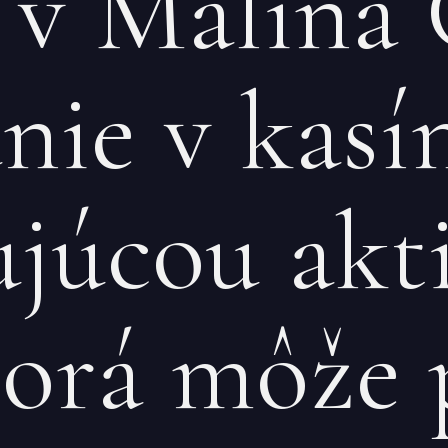
 v Malina
nie v kasín
ujúcou akti
torá môže 