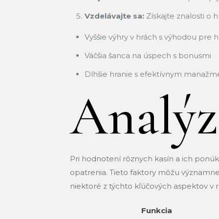
Vzdelávajte sa:
Získajte znalosti o h
Vyššie výhry v hrách s výhodou pre h
Väčšia šanca na úspech s bonusmi
Dlhšie hranie s efektívnym manažm
Analýz
Pri hodnotení rôznych kasín a ich ponúk 
opatrenia. Tieto faktory môžu významne 
niektoré z týchto kľúčových aspektov v 
Funkcia