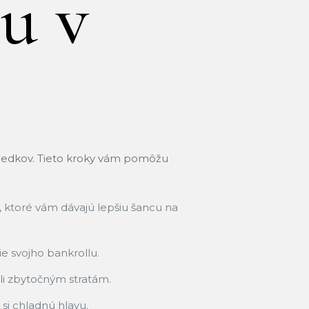
ru v
ýsledkov. Tieto kroky vám pomôžu
, ktoré vám dávajú lepšiu šancu na
e svojho bankrollu.
šli zbytočným stratám.
si chladnú hlavu.