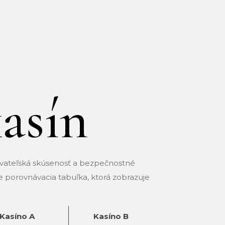
asín
užívateľská skúsenosť a bezpečnostné
e porovnávacia tabuľka, ktorá zobrazuje
Kasíno A
Kasíno B