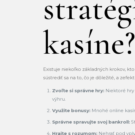
stratég
kasíne
Existuje niekoľko základných krokov, kt
sústrediť sa na to, čo je dôležité, a zefekt
Zvoľte si správne hry:
Niektoré hry 
výhru.
Využite bonusy:
Mnohé online kasín
Správne spravujte svoj bankroll:
St
Hrajte s rozumom:
Nehrať pod vplyv