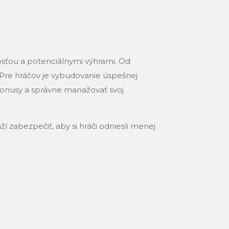
tosťou a potenciálnymi výhrami. Od
ý. Pre hráčov je vybudovanie úspešnej
 bonusy a správne manažovať svoj
 zabezpečiť, aby si hráči odniesli menej