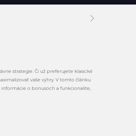
Tags
Categories
ávne strategie. Či už preferujete klasické
ximalizovať vaše výhry. V tomto článku
 informácie o bonusoch a funkcionalite,