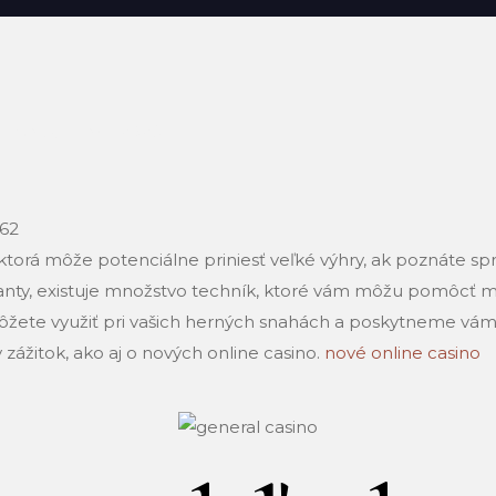
EN
on
17 mai 2026
62
 ktorá môže potenciálne priniesť veľké výhry, ak poznáte spr
anty, existuje množstvo techník, ktoré vám môžu pomôcť ma
môžete využiť pri vašich herných snahách a poskytneme vám
zážitok, ako aj o nových online casino.
nové online casino