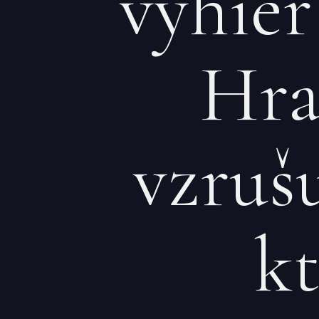
výhier
Hra
vzruš
k