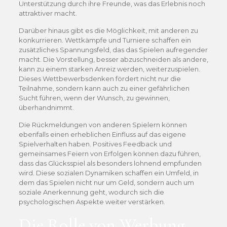
Unterstützung durch ihre Freunde, was das Erlebnis noch
attraktiver macht.
Darüber hinaus gibt es die Möglichkeit, mit anderen zu
konkurrieren. Wettkämpfe und Turniere schaffen ein
zusätzliches Spannungsfeld, das das Spielen aufregender
macht. Die Vorstellung, besser abzuschneiden als andere,
kann zu einem starken Anreiz werden, weiterzuspielen.
Dieses Wettbewerbsdenken fördert nicht nur die
Teilnahme, sondern kann auch zu einer gefährlichen
Sucht führen, wenn der Wunsch, zu gewinnen,
überhandnimmt.
Die Rückmeldungen von anderen Spielern können
ebenfalls einen erheblichen Einfluss auf das eigene
Spielverhalten haben. Positives Feedback und
gemeinsames Feiern von Erfolgen können dazu führen,
dass das Glücksspiel als besonders lohnend empfunden
wird. Diese sozialen Dynamiken schaffen ein Umfeld, in
dem das Spielen nicht nur um Geld, sondern auch um
soziale Anerkennung geht, wodurch sich die
psychologischen Aspekte weiter verstärken.
Die Rolle von Werbung