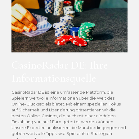
CasinoRadar DE: Ihre
Informationsquelle
CasinoRadar DE ist eine umfassende Plattform, die
Spielern wertvolle Informationen über die Welt des
Online-Glücksspiels bietet. Mit einem speziellen Fokus
auf Sicherheit und Lizenzierung präsentieren wir die
besten Online-Casinos, die auch mit einer niedrigen
Einzahlung von nur 1 Euro getestet werden können.
Unsere Experten analysieren die Marktbedingungen und
geben wertvolle Tipps, wie Spieler ihre Strategien