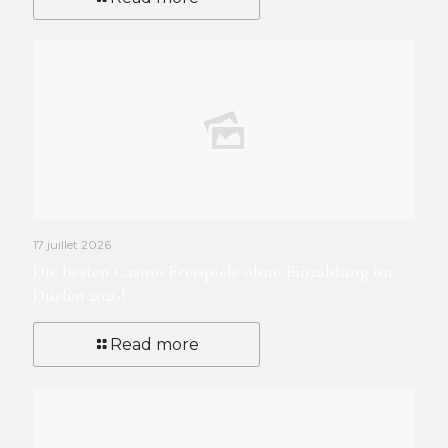
17 juillet 2026
Die besten Casino Freispiele ohne Einzahlung im
Dürfen 2026!
Read more