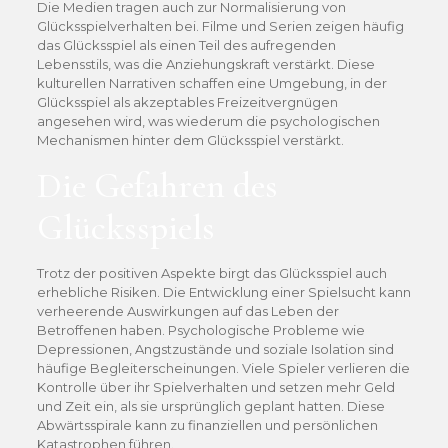
Die Medien tragen auch zur Normalisierung von
Glücksspielverhalten bei. Filme und Serien zeigen häufig
das Glücksspiel als einen Teil des aufregenden
Lebensstils, was die Anziehungskraft verstärkt. Diese
kulturellen Narrativen schaffen eine Umgebung, in der
Glücksspiel als akzeptables Freizeitvergnügen
angesehen wird, was wiederum die psychologischen
Mechanismen hinter dem Glücksspiel verstärkt.
Die Gefahren des
Glücksspiels
Trotz der positiven Aspekte birgt das Glücksspiel auch
erhebliche Risiken. Die Entwicklung einer Spielsucht kann
verheerende Auswirkungen auf das Leben der
Betroffenen haben. Psychologische Probleme wie
Depressionen, Angstzustände und soziale Isolation sind
häufige Begleiterscheinungen. Viele Spieler verlieren die
Kontrolle über ihr Spielverhalten und setzen mehr Geld
und Zeit ein, als sie ursprünglich geplant hatten. Diese
Abwärtsspirale kann zu finanziellen und persönlichen
Katastrophen führen.