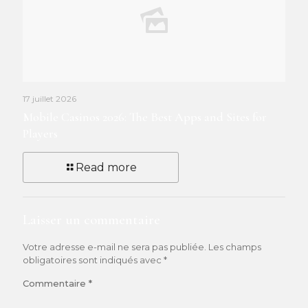
17 juillet 2026
Mobile Casinos 2026: The Best Apps and Sites for
Players
Read more
Laisser un commentaire
Votre adresse e-mail ne sera pas publiée.
Les champs
obligatoires sont indiqués avec
*
Commentaire
*