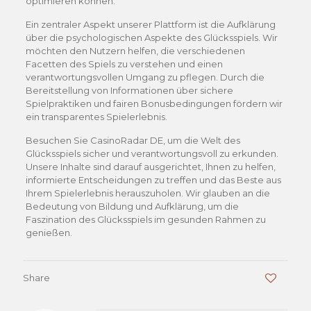
optimieren können.
Ein zentraler Aspekt unserer Plattform ist die Aufklärung
über die psychologischen Aspekte des Glücksspiels. Wir
möchten den Nutzern helfen, die verschiedenen
Facetten des Spiels zu verstehen und einen
verantwortungsvollen Umgang zu pflegen. Durch die
Bereitstellung von Informationen über sichere
Spielpraktiken und fairen Bonusbedingungen fördern wir
ein transparentes Spielerlebnis.
Besuchen Sie CasinoRadar DE, um die Welt des
Glücksspiels sicher und verantwortungsvoll zu erkunden.
Unsere Inhalte sind darauf ausgerichtet, Ihnen zu helfen,
informierte Entscheidungen zu treffen und das Beste aus
Ihrem Spielerlebnis herauszuholen. Wir glauben an die
Bedeutung von Bildung und Aufklärung, um die
Faszination des Glücksspiels im gesunden Rahmen zu
genießen.
Share
0