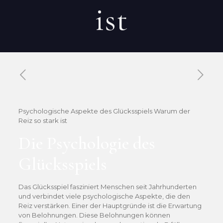
ist
Published by
Xavier DUBOISDENDIEN
on
14 mai 2026
Psychologische Aspekte des Glücksspiels Warum der
Reiz so stark ist
Die Psychologie des
Glücksspiels
Das Glücksspiel fasziniert Menschen seit Jahrhunderten
und verbindet viele psychologische Aspekte, die den
Reiz verstärken. Einer der Hauptgründe ist die Erwartung
von Belohnungen. Diese Belohnungen können