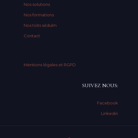
Nos solutions
Nos formations
Nos toits sédulm
Contact
Mentions légales et RGPD
SUIVEZ NOUS:
Facebook
Linkedin