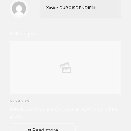
Xavier DUBOISDENDIEN
Related posts
6 août 2026
Más de 22 000 juegos de casino gratis Casino online
gratis
Read more