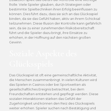
Rolle. Viele Spieler glauben, durch Strategien oder
bestimmte Spieltechniken ihren Erfolg beeinflussen zu
können. Dies führt dazu, dass sie sich an das Glücksspiel
binden, da sie das Gefühl haben, aktiv an ihrem Schicksal
teilzunehmen. Diese Illusion der Kontrolle kann gefährlich
sein, da sie zu einer zunehmenden Risikobereitschaft
führt und die Spieler dazu bringt, ihre Einsätze zu
erhöhen, in der Hoffnung auf den nächsten großen
Gewinn.
Soziale Aspekte des
Glücksspiels
Das Glücksspiel ist oft eine gemeinschaftliche Aktivität,
die Menschen zusammenbringt. In vielen Kulturen wird
das Spielen in Casinos oder bei Sportwetten als
gesellschaftliches Ereignis betrachtet, bei dem
Freundschaften entstehen und gepflegt werden. Diese
sozialen Interaktionen stärken das Gefühl der
Zugehörigkeit und können den Reiz des Glücksspiels
weiter erhöhen. Spieler suchen nach Bestätigung und