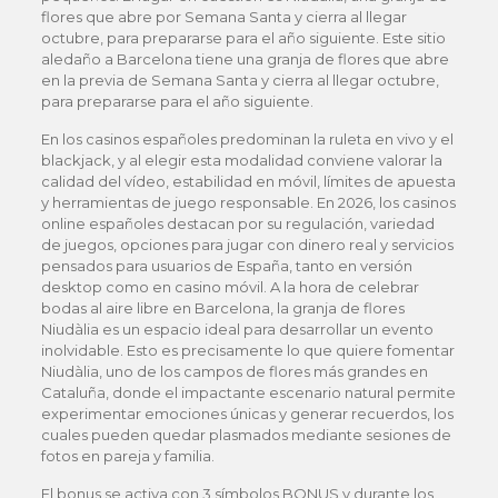
flores que abre por Semana Santa y cierra al llegar
octubre, para prepararse para el año siguiente. Este sitio
aledaño a Barcelona tiene una granja de flores que abre
en la previa de Semana Santa y cierra al llegar octubre,
para prepararse para el año siguiente.
En los casinos españoles predominan la ruleta en vivo y el
blackjack, y al elegir esta modalidad conviene valorar la
calidad del vídeo, estabilidad en móvil, límites de apuesta
y herramientas de juego responsable. En 2026, los casinos
online españoles destacan por su regulación, variedad
de juegos, opciones para jugar con dinero real y servicios
pensados para usuarios de España, tanto en versión
desktop como en casino móvil. A la hora de celebrar
bodas al aire libre en Barcelona, la granja de flores
Niudàlia es un espacio ideal para desarrollar un evento
inolvidable. Esto es precisamente lo que quiere fomentar
Niudàlia, uno de los campos de flores más grandes en
Cataluña, donde el impactante escenario natural permite
experimentar emociones únicas y generar recuerdos, los
cuales pueden quedar plasmados mediante sesiones de
fotos en pareja y familia.
El bonus se activa con 3 símbolos BONUS y durante los