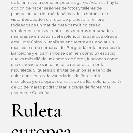
de la primavera como en pocos lugares. Además, hay la
opción de hacer sesiones de fotos y talleres de
plantación para los más fanáticos de la botánica. Los
visitantes pueden disfrutar de picnics al aire libre
rodeados de un mar de pétalos multicolores o
simplemente pasear entre los senderos perfumados
mientras se empapan del esplendor natural que ofrece
este lugar único. Niudalia se encuentra en Capolat, un
municipio en la comarca del Berguedà en la provincia de
Barcelona y ellos mismos se definen como un espacio
que va más allá de un campo de flores, funcionan como
una especie de santuario para reconectar con la
naturaleza. Si queréis disfrutar de un paisaje lleno de
color con cientos de variedades de flores en la
naturaleza y sin alejaros demasiado de Barcelona, a partir
del 23 de marzo podrá visitar la granja de flores más
grande de Cataluña.
Ruleta
europea