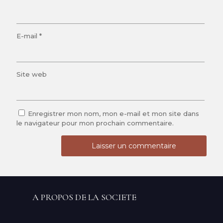
E-mail
*
Site web
Enregistrer mon nom, mon e-mail et mon site dans
le navigateur pour mon prochain commentaire.
A PROPOS DE LA SOCIETE