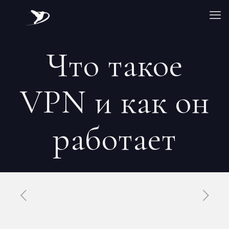
Что такое
VPN и как он
работает
Published by
Xavier DUBOISDENDIEN
on
14 mai 2026