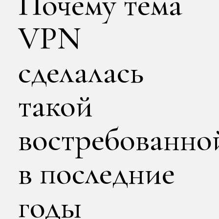
Почему тема
VPN
сделалась
такой
востребованно
в последние
годы