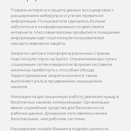
Подъём интереса к защите данных ассоциирован с
расширением киберугроз и утечек приватной
информации. Пользователи сделались больше
заботиться о конфиденциальности действий в
интернете. Массовые взломы профилей и похищения
информации карт подтолкнули пользователей
находить варианты защиты.
Запреты сайтов и платформ в различных странах
подстегнули спрос на Spinto. Ограничения доступа к
социальным сетям и видеоплатформам заставили
миллионы прибегнуть к способам обхода.
Территориальные запреты контента также
выполняют роль в продвижении защищенных
каналов.
Миграция на дистанционную работу увеличил нужду в
безопасных каналах коммуникации. Организации
ввели служебные средства для безопасности
рабочих данных. Домашние сети явились менее
безопасными, чем рабочие системы.
Расширение онлайн-банкинга подняло ценность