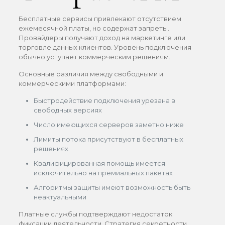
Бесплатные сервисы привлекают отсутствием
ежемесячной платы, но содержат запреты.
Провайдеры получают доход на маркетинге или
торговле данных клиентов. Уровень подключения
обычно уступает коммерческим решениям.
Основные различия между свободными и
коммерческими платформами:
Быстродействие подключения урезана в
свободных версиях
Число имеющихся серверов заметно ниже
Лимиты потока присутствуют в бесплатных
решениях
Квалифицированная помощь имеется
исключительно на премиальных пакетах
Алгоритмы защиты имеют возможность быть
неактуальными
Платные службы подтверждают недостаток
фиксации деятельности. Стратегия секретности