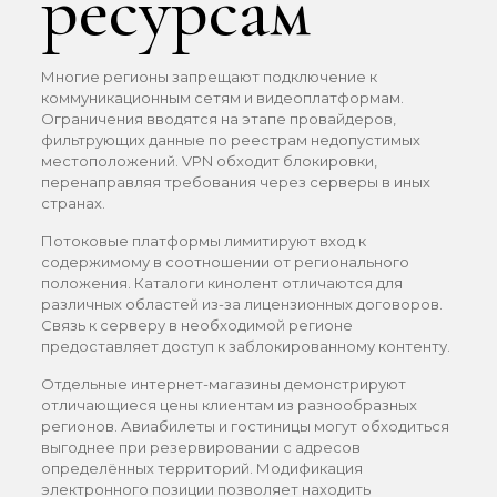
ресурсам
Многие регионы запрещают подключение к
коммуникационным сетям и видеоплатформам.
Ограничения вводятся на этапе провайдеров,
фильтрующих данные по реестрам недопустимых
местоположений. VPN обходит блокировки,
перенаправляя требования через серверы в иных
странах.
Потоковые платформы лимитируют вход к
содержимому в соотношении от регионального
положения. Каталоги кинолент отличаются для
различных областей из-за лицензионных договоров.
Связь к серверу в необходимой регионе
предоставляет доступ к заблокированному контенту.
Отдельные интернет-магазины демонстрируют
отличающиеся цены клиентам из разнообразных
регионов. Авиабилеты и гостиницы могут обходиться
выгоднее при резервировании с адресов
определённых территорий. Модификация
электронного позиции позволяет находить