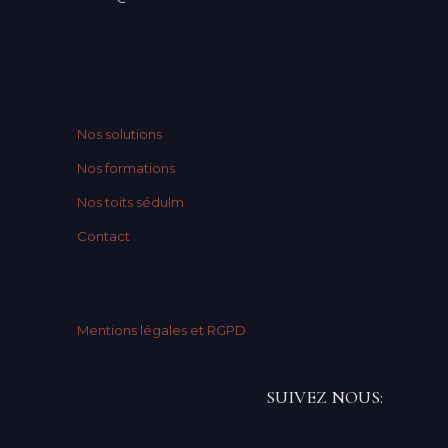
Nos solutions
Nos formations
Nos toits sédulm
Contact
Mentions légales et RGPD
SUIVEZ NOUS: