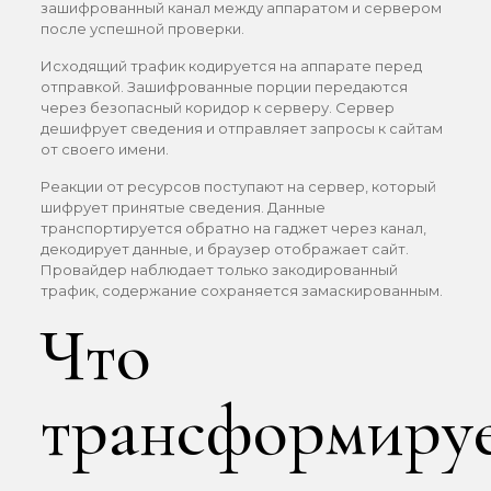
зашифрованный канал между аппаратом и сервером
после успешной проверки.
Исходящий трафик кодируется на аппарате перед
отправкой. Зашифрованные порции передаются
через безопасный коридор к серверу. Сервер
дешифрует сведения и отправляет запросы к сайтам
от своего имени.
Реакции от ресурсов поступают на сервер, который
шифрует принятые сведения. Данные
транспортируется обратно на гаджет через канал,
декодирует данные, и браузер отображает сайт.
Провайдер наблюдает только закодированный
трафик, содержание сохраняется замаскированным.
Что
трансформируе