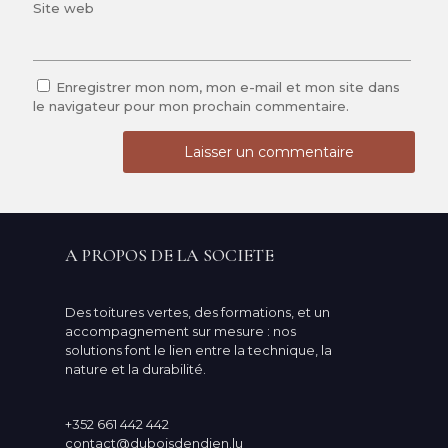
Site web
Enregistrer mon nom, mon e-mail et mon site dans
le navigateur pour mon prochain commentaire.
A PROPOS DE LA SOCIETE
Des toitures vertes, des formations, et un
accompagnement sur mesure : nos
solutions font le lien entre la technique, la
nature et la durabilité.
+352 661 442 442
contact@duboisdendien.lu