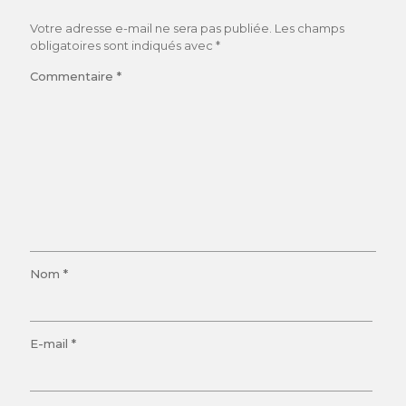
Votre adresse e-mail ne sera pas publiée.
Les champs
obligatoires sont indiqués avec
*
Commentaire
*
Nom
*
E-mail
*