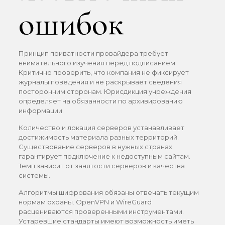
ошибок
Принцип приватности провайдера требует
внимательного изучения перед подписанием.
Критично проверить, что компания не фиксирует
журналы поведения и не раскрывает сведения
посторонним сторонам. Юрисдикция учреждения
определяет на обязанности по архивированию
информации.
Количество и локация серверов устанавливает
достижимость материала разных территорий.
Существование серверов в нужных странах
гарантирует подключение к недоступным сайтам.
Темп зависит от занятости серверов и качества
системы.
Алгоритмы шифрования обязаны отвечать текущим
нормам охраны. OpenVPN и WireGuard
расцениваются проверенными инструментами.
Устаревшие стандарты имеют возможность иметь