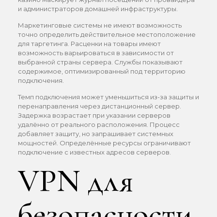
и администраторов домашней инфраструктуры.
Маркетинговые системы не имеют возможность
точно определить действительное местоположение
для таргетинга. Расценки на товары имеют
возможность варьироваться в зависимости от
выбранной страны сервера. Службы показывают
содержимое, оптимизированный под территорию
подключения.
Темп подключения может уменьшиться из-за защиты и
перенаправления через дистанционный сервер.
Задержка возрастает при указании серверов
удалённо от реального расположения. Процесс
добавляет защиту, но запрашивает системных
мощностей. Определённые ресурсы ограничивают
подключение с известных адресов серверов.
VPN для
безопасности