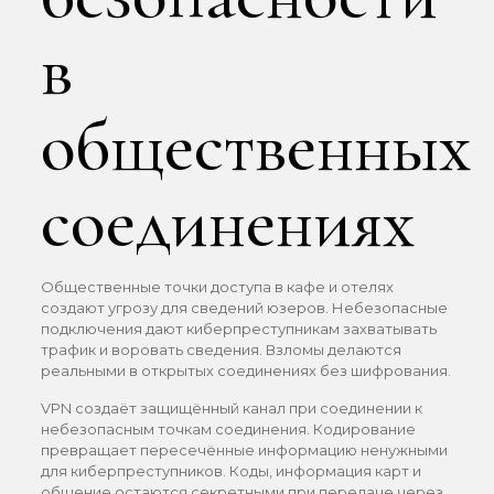
в
общественных
соединениях
Общественные точки доступа в кафе и отелях
создают угрозу для сведений юзеров. Небезопасные
подключения дают киберпреступникам захватывать
трафик и воровать сведения. Взломы делаются
реальными в открытых соединениях без шифрования.
VPN создаёт защищённый канал при соединении к
небезопасным точкам соединения. Кодирование
превращает пересечённые информацию ненужными
для киберпреступников. Коды, информация карт и
общение остаются секретными при передаче через