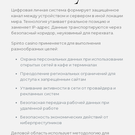
Цифровая личная система формирует защищённое
канал между устройством и сервером в иной локации
мира. Технология утаивает реальное позицию и
заменяет IP-адрес. Данные транспортируются через
безопасный коридор, неуязвимый для перехвата.
Spinto casino применяется для выполнения
разнообразных целей:
Охрана персональных данных при использовании
открытых сетей в кафе и терминалах
Преодоление региональных ограничений для
доступа к запрещённым сайтам
Утаивание активности в сети от провайдера и
рекламных систем
Безопасная передача рабочей данных при
удалённой работе
Безопасность экономических действий от
киберпреступников
Деловой область использует методологию для