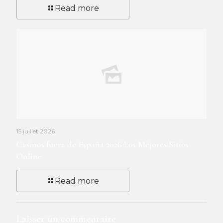
Read more
15 juillet 2026
Casinos fuera de España 2026 Los Mejores Sitios
Online
Read more
Laisser un commentaire