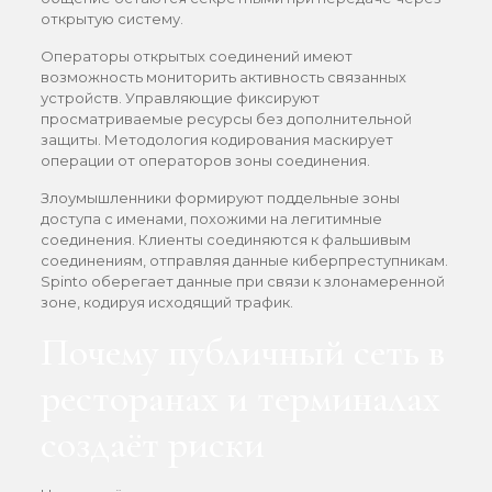
открытую систему.
Операторы открытых соединений имеют
возможность мониторить активность связанных
устройств. Управляющие фиксируют
просматриваемые ресурсы без дополнительной
защиты. Методология кодирования маскирует
операции от операторов зоны соединения.
Злоумышленники формируют поддельные зоны
доступа с именами, похожими на легитимные
соединения. Клиенты соединяются к фальшивым
соединениям, отправляя данные киберпреступникам.
Spinto оберегает данные при связи к злонамеренной
зоне, кодируя исходящий трафик.
Почему публичный сеть в
ресторанах и терминалах
создаёт риски