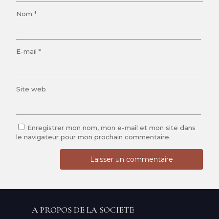
Nom
*
E-mail
*
Site web
Enregistrer mon nom, mon e-mail et mon site dans
le navigateur pour mon prochain commentaire.
A PROPOS DE LA SOCIETE