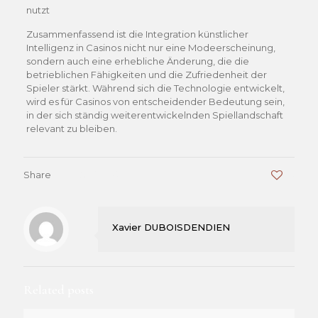
nutzt
Zusammenfassend ist die Integration künstlicher
Intelligenz in Casinos nicht nur eine Modeerscheinung,
sondern auch eine erhebliche Änderung, die die
betrieblichen Fähigkeiten und die Zufriedenheit der
Spieler stärkt. Während sich die Technologie entwickelt,
wird es für Casinos von entscheidender Bedeutung sein,
in der sich ständig weiterentwickelnden Spiellandschaft
relevant zu bleiben.
Share
0
Xavier DUBOISDENDIEN
Related posts