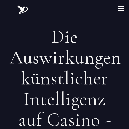
Die
Auswirkungen
künstlicher
Intelligenz
auf Casino -