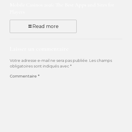
Mobile Casinos 2026: The Best Apps and Sites for
Players
Read more
Laisser un commentaire
Votre adresse e-mail ne sera pas publiée.
Les champs
obligatoires sont indiqués avec
*
Commentaire
*