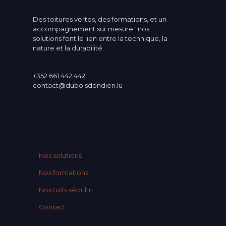
Des toitures vertes, des formations, et un
accompagnement sur mesure : nos
solutions font le lien entre la technique, la
nature et la durabilité.
+352 661 442 442
contact@duboisdendien.lu
Nos solutions
Nos formations
Nos toits sédulm
Contact