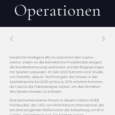
Operationen
Published by
Xavier DUBOISDENDIEN
on
13 mai 2026
künstliche Intelligenz (KI) revolutioniert den Casino -
Sektor, indem es die betriebliche Produktivität steigert,
die Kundenbetreuung verbessert und die Begegnungen
mit Spielern anpassen. Im Jahr 2023 betonte eine Studie
von Deloitte, dass AI -Technologien die Umsatz in der
Spielebranche bis 2025 um bis zu 30% erhöhen könnten,
da Casinos die Datenanalyse nutzen, um das Verhalten
des Spielers besser zu erfassen.
Eine bemerkenswerte Person in diesem Sektor ist Bill
Hornbuckle, der CEO von MGM Resorts International, der
ein überzeugender Befürworter der Einbettung von KI in
Casino -Operationen war. Sie können seinen