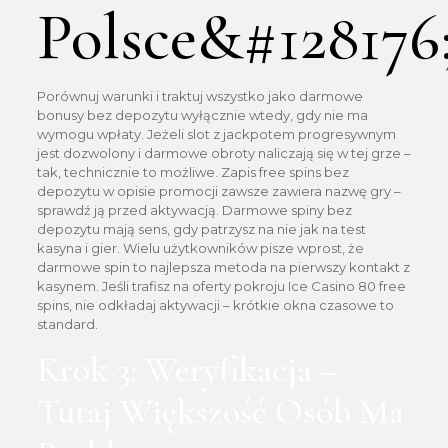
Polsce&#128176
Porównuj warunki i traktuj wszystko jako darmowe
bonusy bez depozytu wyłącznie wtedy, gdy nie ma
wymogu wpłaty. Jeżeli slot z jackpotem progresywnym
jest dozwolony i darmowe obroty naliczają się w tej grze –
tak, technicznie to możliwe. Zapis free spins bez
depozytu w opisie promocji zawsze zawiera nazwę gry –
sprawdź ją przed aktywacją. Darmowe spiny bez
depozytu mają sens, gdy patrzysz na nie jak na test
kasyna i gier. Wielu użytkowników pisze wprost, że
darmowe spin to najlepsza metoda na pierwszy kontakt z
kasynem. Jeśli trafisz na oferty pokroju Ice Casino 80 free
spins, nie odkładaj aktywacji – krótkie okna czasowe to
standard.
Krok 3: Weryfikacja –
Tutaj Większość Osób Ma