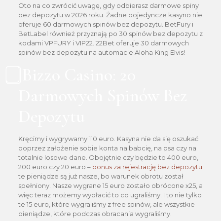
Oto na co zwrócić uwagę, gdy odbierasz darmowe spiny
bez depozytu w 2026 roku. Żadne pojedyncze kasyno nie
oferuje 60 darmowych spinów bez depozytu. BetFury i
BetLabel również przyznają po 30 spinów bez depozytu z
kodami VPFURY i VIP22. 22Bet oferuje 30 darmowych
spinów bez depozytu na automacie Aloha King Elvis!
⃣ Bizzo Casino: 20
Darmowych Spinów Bez
Depozytu
Kręcimy i wygrywamy 110 euro. Kasyna nie da się oszukać
poprzez założenie sobie konta na babcię, na psa czy na
totalnie losowe dane. Obojętnie czy będzie to 400 euro,
200 euro czy 20 euro –
bonus za rejestrację bez depozytu
te pieniądze są już nasze, bo warunek obrotu został
spełniony. Nasze wygrane 15 euro zostało obrócone x25, a
więc teraz możemy wypłacić to co ugraliśmy. I to nie tylko
te 15 euro, które wygraliśmy z free spinów, ale wszystkie
pieniądze, które podczas obracania wygraliśmy.