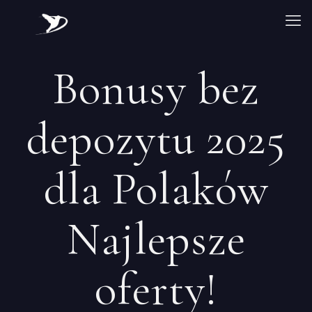
Bonusy bez
depozytu 2025
dla Polaków
Najlepsze
oferty!