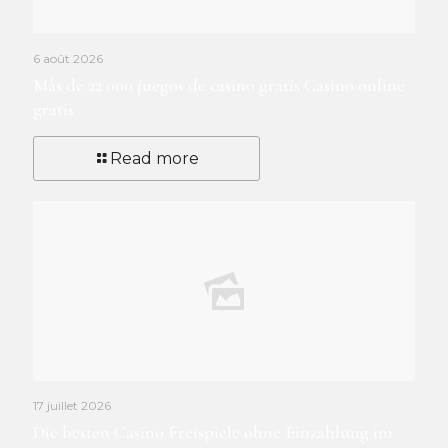
6 août 2026
Más de 22 000 juegos de casino gratis Casino online
gratis
Read more
17 juillet 2026
Die besten Casino Freispiele ohne Einzahlung im