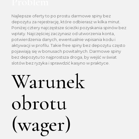
Problem
Najlepsze oferty to po prostu darmowe spiny bez
depozytu za rejestrację, które odbierasz w kilka minut.
Poniżej cztery najczęstsze ścieżki pozyskania spinów bez
wpłaty. Najczęściej zaczynasz od utworzenia konta,
potwierdzenia danych, ewentualnie wpisania kodu i
aktywacji w profilu. Takie free spiny bez depozytu często
pojawiają się w bonusach powitalnych. Darmowe spiny
bez depozytu to najprostsza droga, by wejść w świat
slotów bez ryzyka i sprawdzić kasyno w praktyce.
Warunek
obrotu
(wager)