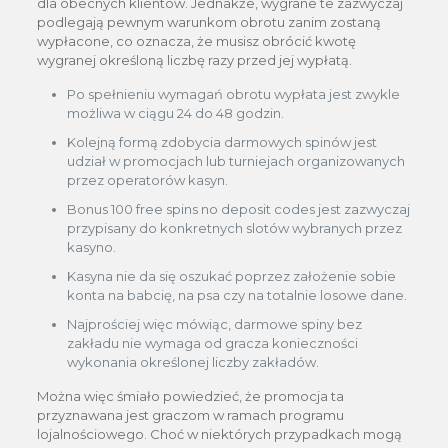
dla obecnych klientów. Jednakże, wygrane te zazwyczaj
podlegają pewnym warunkom obrotu zanim zostaną
wypłacone, co oznacza, że musisz obrócić kwotę
wygranej określoną liczbę razy przed jej wypłatą.
Po spełnieniu wymagań obrotu wypłata jest zwykle
możliwa w ciągu 24 do 48 godzin.
Kolejną formą zdobycia darmowych spinów jest
udział w promocjach lub turniejach organizowanych
przez operatorów kasyn.
Bonus 100 free spins no deposit codes jest zazwyczaj
przypisany do konkretnych slotów wybranych przez
kasyno.
Kasyna nie da się oszukać poprzez założenie sobie
konta na babcię, na psa czy na totalnie losowe dane.
Najprościej więc mówiąc, darmowe spiny bez
zakładu nie wymaga od gracza konieczności
wykonania określonej liczby zakładów.
Można więc śmiało powiedzieć, że promocja ta
przyznawana jest graczom w ramach programu
lojalnościowego. Choć w niektórych przypadkach mogą