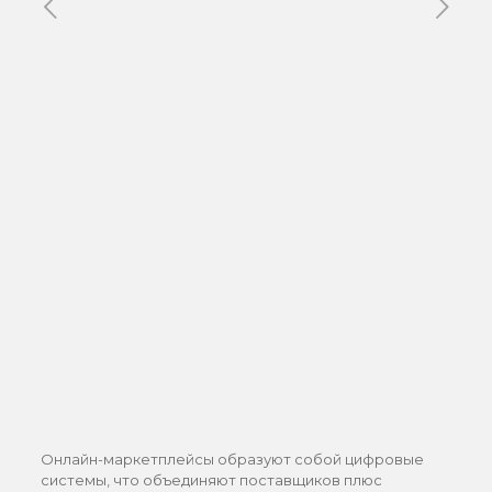
Published by
Xavier DUBOISDENDIEN
on
12 mai 2026
Каким-
образом
функционир
маркетплейс
Онлайн-маркетплейсы образуют собой цифровые
системы, что объединяют поставщиков плюс