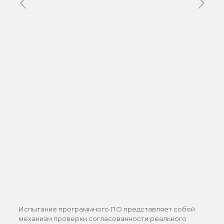
Published by
Xavier DUBOISDENDIEN
on
11 mai 2026
Фундамент
проверки
программног
обеспечения
Испытание программного ПО представляет собой
механизм проверки согласованности реального