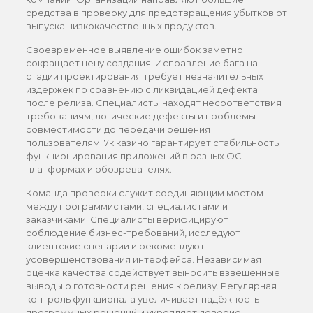
средства в проверку для предотвращения убытков от
выпуска низкокачественных продуктов.
Своевременное выявление ошибок заметно
сокращает цену создания. Исправление бага на
стадии проектирования требует незначительных
издержек по сравнению с ликвидацией дефекта
после релиза. Специалисты находят несоответствия
требованиям, логические дефекты и проблемы
совместимости до передачи решения
пользователям. 7к казино гарантирует стабильность
функционирования приложений в разных ОС
платформах и обозревателях.
Команда проверки служит соединяющим мостом
между программистами, специалистами и
заказчиками. Специалисты верифицируют
соблюдение бизнес-требований, исследуют
клиентские сценарии и рекомендуют
усовершенствования интерфейса. Независимая
оценка качества содействует выносить взвешенные
выводы о готовности решения к релизу. Регулярная
контроль функционала увеличивает надёжность
программных решений и укрепляет доверие