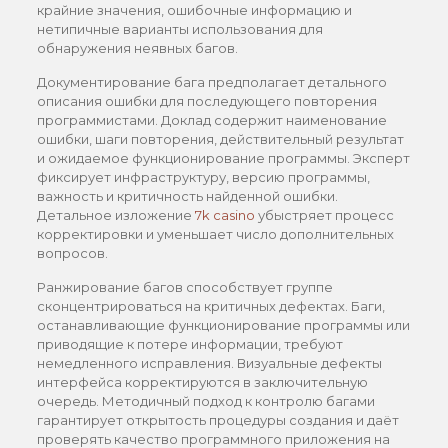
крайние значения, ошибочные информацию и
нетипичные варианты использования для
обнаружения неявных багов.
Документирование бага предполагает детального
описания ошибки для последующего повторения
программистами. Доклад содержит наименование
ошибки, шаги повторения, действительный результат
и ожидаемое функционирование программы. Эксперт
фиксирует инфраструктуру, версию программы,
важность и критичность найденной ошибки.
Детальное изложение
7k casino
убыстряет процесс
корректировки и уменьшает число дополнительных
вопросов.
Ранжирование багов способствует группе
сконцентрироваться на критичных дефектах. Баги,
останавливающие функционирование программы или
приводящие к потере информации, требуют
немедленного исправления. Визуальные дефекты
интерфейса корректируются в заключительную
очередь. Методичный подход к контролю багами
гарантирует открытость процедуры создания и даёт
проверять качество программного приложения на