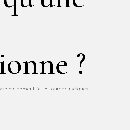
ionne ?
paie rapidement, faites tourner quelques