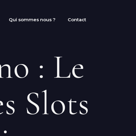
Qui sommes nous ?
Contact
o : Le
s Slots