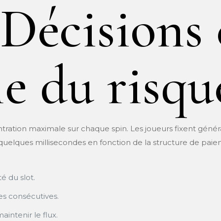
Décisions 
e du risqu
ntration maximale sur chaque spin. Les joueurs fixent gén
quelques millisecondes en fonction de la structure de paie
té du slot.
es consécutives.
intenir le flux.