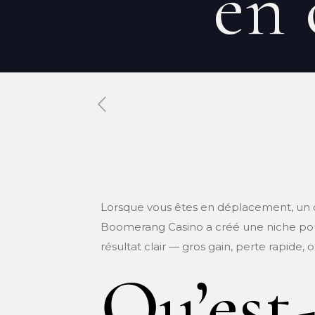
en 
Published by
Xavier DUBOISDENDI
Lorsque vous êtes en déplacement, un ca
Boomerang Casino a créé une niche pour 
résultat clair — gros gain, perte rapide,
Qu’est-