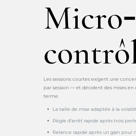
Micro‑
contrôl
Les sessions courtes exigent une conce
par session — et décident des mises en 
terme.
La taille de mise adaptée à la volatili
Règle d’arrêt rapide après trois pert
Relance rapide après un gain pour ma