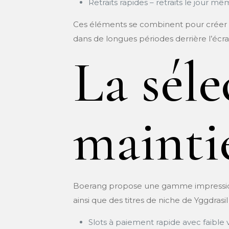
Retraits rapides – retraits le jour mê
Ces éléments se combinent pour créer un
dans de longues périodes derrière l’écra
La séle
mainti
Boerang propose une gamme impression
ainsi que des titres de niche de Yggdrasil
Slots à paiement rapide avec faible vo