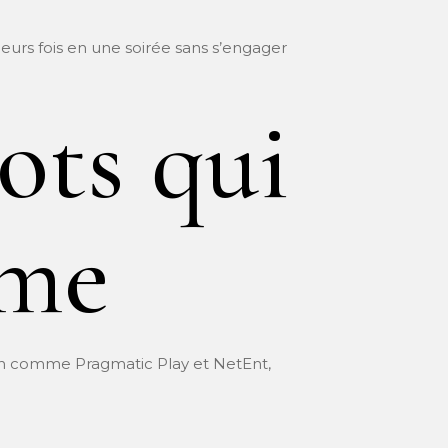
urs fois en une soirée sans s’engager
ots qui
hme
n comme Pragmatic Play et NetEnt,