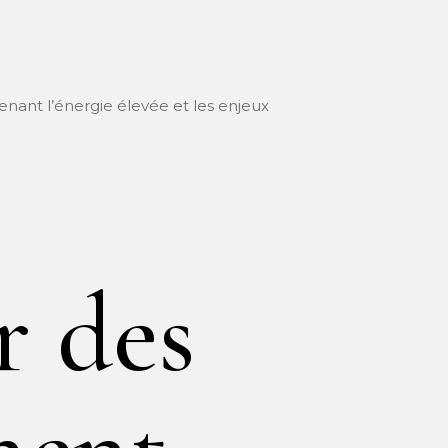
enant l’énergie élevée et les enjeux
r des