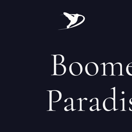
Boome
Paradi