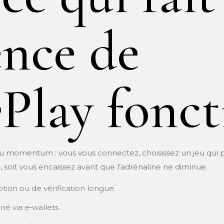
ence de
Play fonct
 du momentum : vous vous connectez, choisissez un jeu qui 
, soit vous encaissez avant que l’adrénaline ne diminue.
tion ou de vérification longue.
né via e‑wallets.