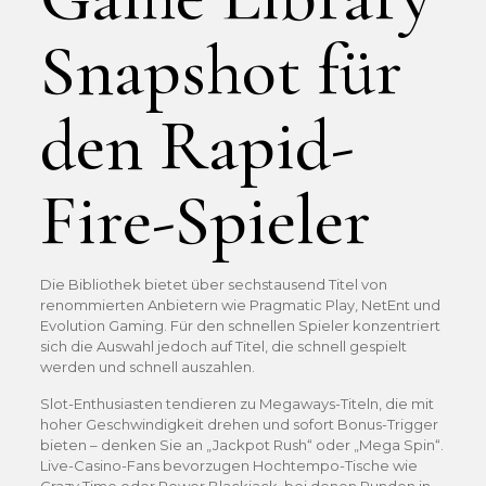
Snapshot für
den Rapid-
Fire-Spieler
Die Bibliothek bietet über sechstausend Titel von
renommierten Anbietern wie Pragmatic Play, NetEnt und
Evolution Gaming. Für den schnellen Spieler konzentriert
sich die Auswahl jedoch auf Titel, die schnell gespielt
werden und schnell auszahlen.
Slot-Enthusiasten tendieren zu Megaways-Titeln, die mit
hoher Geschwindigkeit drehen und sofort Bonus-Trigger
bieten – denken Sie an „Jackpot Rush“ oder „Mega Spin“.
Live-Casino-Fans bevorzugen Hochtempo-Tische wie