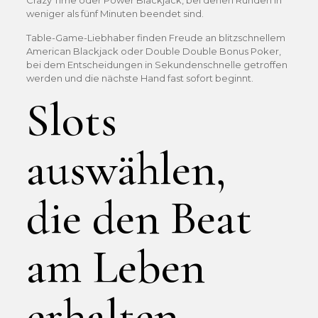
Crazy Time oder Power Blackjack, bei denen Runden in
weniger als fünf Minuten beendet sind.
Table-Game-Liebhaber finden Freude an blitzschnellem
American Blackjack oder Double Double Bonus Poker,
bei dem Entscheidungen in Sekundenschnelle getroffen
werden und die nächste Hand fast sofort beginnt.
Slots
auswählen,
die den Beat
am Leben
erhalten