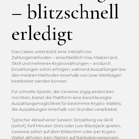
– blitzschnell
erledigt
Das Casino unterstützt eine Vielzahl von
Zahlungsmethoden – einschließlich Visa, Mastercard,
Skrill und mehreren Kryptowährungen – wodurch
Einzahlungen sofort erfolgen, während Auszahlungen bei
den meisten Methoden innerhalb von zwei Werktagen
bearbeitet werden können.
Für schnelle Spieler, die Gewinne zügig einstecken
möchten, bietet die Plattform eine beschleunigte
Auszahlungsmöglichkeit für bestimmte Krypto-Wallets,
die Auszahlungen innerhalb von Stunden verarbeitet.
Typischer Ablauf einer Session: Einzahlung via Skrill
(sofort), fünf Minuten Slots oder Live-Blackjack spielen,
Gewinne sofort auf dem Bildschirm oder per Krypto-
Wallet abholen; kein Warten auf Banküberweisungen.