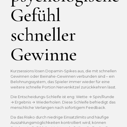
Gefühl
schneller
Gewinne
Kurzsessions lösen Dopamin-Spikes aus, die mit schnellen
Gewinnen oder Beinahe-Gewinnen verbunden sind – ein
Belohnungssystem, das Spieler immer wieder für eine
weitere schnelle Portion Nervenkitzel zurückkehren lässt.
Die Entscheidungs-Schleife ist eng: Wette → Spin/Runde
→ Ergebnis → Wiederholen. Diese Schleife befriedigt das
menschliche Verlangen nach sofortigem Feedback.
Da das Risiko durch niedrige Einsatzlimits und häufige
Auszahlungsmöglichkeiten kontrolliert wird, können