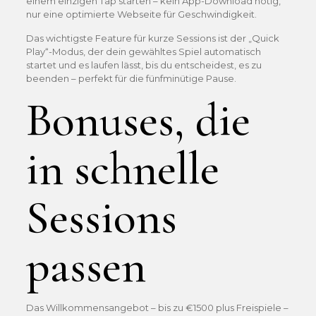
einem einzigen Tap starten – kein App-Download nötig,
nur eine optimierte Webseite für Geschwindigkeit.
Das wichtigste Feature für kurze Sessions ist der „Quick
Play“-Modus, der dein gewähltes Spiel automatisch
startet und es laufen lässt, bis du entscheidest, es zu
beenden – perfekt für die fünfminütige Pause.
Bonuses, die
in schnelle
Sessions
passen
Das Willkommensangebot – bis zu €1500 plus Freispiele –