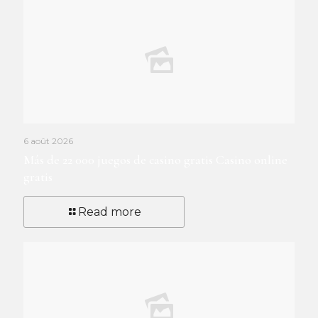
6 août 2026
Más de 22 000 juegos de casino gratis Casino online
gratis
Read more