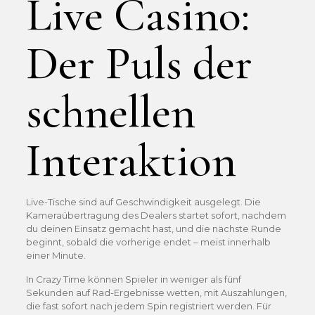
Live Casino:
Der Puls der
schnellen
Interaktion
Live-Tische sind auf Geschwindigkeit ausgelegt. Die
Kameraübertragung des Dealers startet sofort, nachdem
du deinen Einsatz gemacht hast, und die nächste Runde
beginnt, sobald die vorherige endet – meist innerhalb
einer Minute.
In Crazy Time können Spieler in weniger als fünf
Sekunden auf Rad-Ergebnisse wetten, mit Auszahlungen,
die fast sofort nach jedem Spin registriert werden. Für