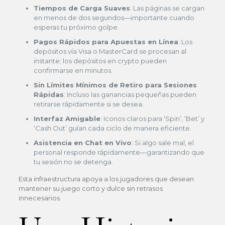
Tiempos de Carga Suaves
: Las páginas se cargan
en menos de dos segundos—importante cuando
esperas tu próximo golpe.
Pagos Rápidos para Apuestas en Línea
: Los
depósitos vía Visa o MasterCard se procesan al
instante; los depósitos en crypto pueden
confirmarse en minutos.
Sin Límites Mínimos de Retiro para Sesiones
Rápidas
: Incluso las ganancias pequeñas pueden
retirarse rápidamente si se desea.
Interfaz Amigable
: Iconos claros para ‘Spin’, ‘Bet’ y
‘Cash Out’ guían cada ciclo de manera eficiente.
Asistencia en Chat en Vivo
: Si algo sale mal, el
personal responde rápidamente—garantizando que
tu sesión no se detenga.
Esta infraestructura apoya a los jugadores que desean
mantener su juego corto y dulce sin retrasos
innecesarios.