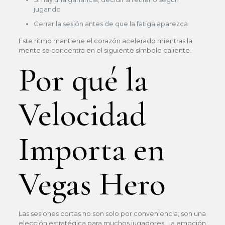
jugando
Cerrar la sesión antes de que la fatiga aparezca
Este ritmo mantiene el corazón acelerado mientras la
mente se concentra en el siguiente símbolo caliente.
Por qué la
Velocidad
Importa en
Vegas Hero
Las sesiones cortas no son solo por conveniencia; son una
elección estratégica para muchos jugadores. La emoción