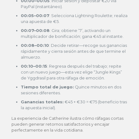
00:00–00:05
: Iniciar sesión y depositar €20 vía
PayPal (instantáneo).
00:05–00:07
: Selecciona Lightning Roulette; realiza
una apuesta de €5.
00:07–00:08
: Gira; obtiene ‘7’, activando un
multiplicador de bonificación; gana €45 al instante.
00:08–00:10
: Decide retirar—recoge sus ganancias
rápidamente y cierra sesión antes de que termine el
almuerzo.
00:10–00:15
: Regresa después del trabajo; repite
con un nuevo juego—esta vez elige “Jungle Kings”
de Yggdrasil para otra ráfaga de emoción.
Tiempo total de juego:
Quince minutos en dos
sesiones diferentes.
Ganancias totales:
€45 + €30 = €75 (beneficio tras
la apuesta inicial).
La experiencia de Catherine ilustra cómo ráfagas cortas
pueden generar retornos satisfactorios y encajar
perfectamente en la vida cotidiana.