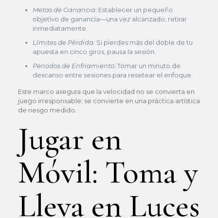
Metas de Ganancia
: Establecer un pequeño
objetivo de ganancia—una vez alcanzado, retirar
inmediatamente.
Límites de Pérdida
: Si pierdes más del doble de tu
apuesta en cinco giros, pausa la sesión.
Periodos de Enfriamiento
: Tomar un minuto de
descanso entre sesiones para resetear el enfoque.
Este marco asegura que la velocidad no se convierta en
juego irresponsable; se convierte en una práctica artística
de riesgo medido.
Jugar en
Móvil: Toma y
Lleva en Luces