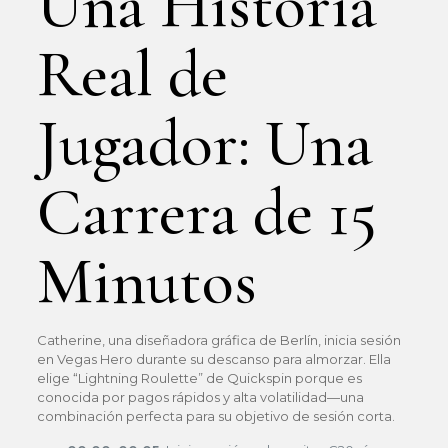
Una Historia
Real de
Jugador: Una
Carrera de 15
Minutos
Catherine, una diseñadora gráfica de Berlín, inicia sesión
en Vegas Hero durante su descanso para almorzar. Ella
elige “Lightning Roulette” de Quickspin porque es
conocida por pagos rápidos y alta volatilidad—una
combinación perfecta para su objetivo de sesión corta.