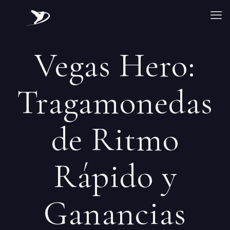
Vegas Hero:
Tragamonedas
de Ritmo
Rápido y
Ganancias