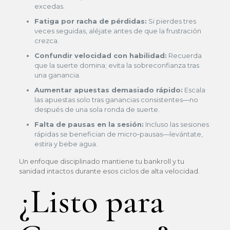
excedas.
Fatiga por racha de pérdidas:
Si pierdes tres
veces seguidas, aléjate antes de que la frustración
crezca.
Confundir velocidad con habilidad:
Recuerda
que la suerte domina; evita la sobreconfianza tras
una ganancia.
Aumentar apuestas demasiado rápido:
Escala
las apuestas solo tras ganancias consistentes—no
después de una sola ronda de suerte.
Falta de pausas en la sesión:
Incluso las sesiones
rápidas se benefician de micro‑pausas—levántate,
estira y bebe agua.
Un enfoque disciplinado mantiene tu bankroll y tu
sanidad intactos durante esos ciclos de alta velocidad.
¿Listo para