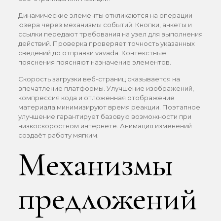
Динамические элементы откликаются на операции
юзера через механизмы событий. Кнопки, анкеты и
ссылки передают требования на узел для выполнения
действий. Проверка проверяет точность указанных
сведений до отправки vavada. Контекстные
пояснения поясняют назначение элементов.
Скорость загрузки веб-страниц сказывается на
впечатление платформы. Улучшение изображений,
компрессия кода и отложенная отображение
материала минимизируют время реакции. Поэтапное
улучшение гарантирует базовую возможности при
низкоскоростном интернете. Анимация изменений
создаёт работу мягким.
Механизмы
предложений