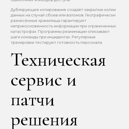
Дублирующее копирование создаёт закрытые копии
данных на случай сбоев или взломов. Географически
разнесённые хранилища гарантируют
неприкосновенность информации при ограниченных
катастрофах. Программы реанимации описывают
шаги команды при инцидентах. Регулярные
тренировки тестируют готовность персонала.
Техническая
сервис и
патчи
решения