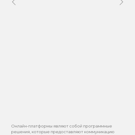
Published by
Xavier DUBOISDENDIEN
on
10 mai 2026
Как
функционир
онлайн-
платформы
Онлайн-платформы являют собой программные
решения, которые предоставляют коммуникацию