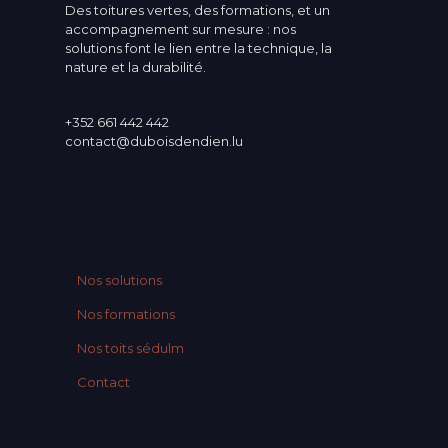
Des toitures vertes, des formations, et un
accompagnement sur mesure : nos
solutions font le lien entre la technique, la
nature et la durabilité.
+352 661 442 442
contact@duboisdendien.lu
Nos solutions
Nos formations
Nos toits sédulm
Contact