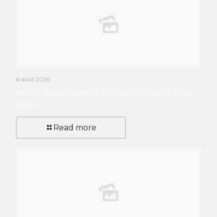
6 août 2026
Más de 22 000 juegos de casino gratis Casino online
gratis
Read more