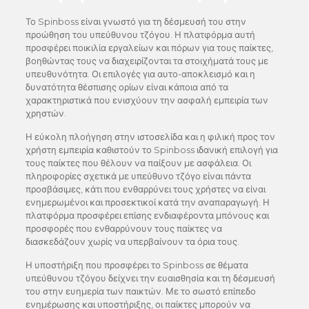
Το Spinboss είναι γνωστό για τη δέσμευσή του στην
προώθηση του υπεύθυνου τζόγου. Η πλατφόρμα αυτή
προσφέρει ποικιλία εργαλείων και πόρων για τους παίκτες,
βοηθώντας τους να διαχειρίζονται τα στοιχήματά τους με
υπευθυνότητα. Οι επιλογές για αυτο-αποκλεισμό και η
δυνατότητα θέσπισης ορίων είναι κάποια από τα
χαρακτηριστικά που ενισχύουν την ασφαλή εμπειρία των
χρηστών.
Η εύκολη πλοήγηση στην ιστοσελίδα και η φιλική προς τον
χρήστη εμπειρία καθιστούν το Spinboss ιδανική επιλογή για
τους παίκτες που θέλουν να παίξουν με ασφάλεια. Οι
πληροφορίες σχετικά με υπεύθυνο τζόγο είναι πάντα
προσβάσιμες, κάτι που ενθαρρύνει τους χρήστες να είναι
ενημερωμένοι και προσεκτικοί κατά την αναπαραγωγή. Η
πλατφόρμα προσφέρει επίσης ενδιαφέροντα μπόνους και
προσφορές που ενθαρρύνουν τους παίκτες να
διασκεδάζουν χωρίς να υπερβαίνουν τα όρια τους.
Η υποστήριξη που προσφέρει το Spinboss σε θέματα
υπεύθυνου τζόγου δείχνει την ευαισθησία και τη δέσμευσή
του στην ευημερία των παικτών. Με το σωστό επίπεδο
ενημέρωσης και υποστήριξης, οι παίκτες μπορούν να