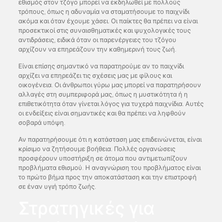
εθισμός στον τζόγο μπορεί να εκδηλωθεί με πολλούς
τρόπους, όπως η αδυναμία να σταματήσουμε το παιχνίδι
ακόμα και όταν έχουμε χάσει. Οι παίκτες θα πρέπει να είναι
προσεκτικοί στις συναισθηματικές και ψυχολογικές τους
αντιδράσεις, ειδικά όταν οι παρενέργειες του τζόγου
αρχίζουν να επηρεάζουν την καθημερινή τους ζωή.
Είναι επίσης σημαντικό να παρατηρούμε αν το παιχνίδι
αρχίζει να επηρεάζει τις σχέσεις μας με φίλους και
οικογένεια. Οι άνθρωποι γύρω μας μπορεί να παρατηρήσουν
αλλαγές στη συμπεριφορά μας, όπως η μυστικότητα ή η
επιθετικότητα όταν γίνεται λόγος για τυχερά παιχνίδια. Αυτές
οι ενδείξεις είναι σημαντικές και θα πρέπει να ληφθούν
σοβαρά υπόψη.
Αν παρατηρήσουμε ότι η κατάσταση μας επιδεινώνεται, είναι
κρίσιμο να ζητήσουμε βοήθεια. Πολλές οργανώσεις
προσφέρουν υποστήριξη σε άτομα που αντιμετωπίζουν
προβλήματα εθισμού. Η αναγνώριση του προβλήματος είναι
το πρώτο βήμα προς την αποκατάσταση και την επιστροφή
σε έναν υγιή τρόπο ζωής.
Στρατηγικές για