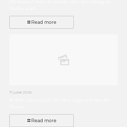
Die besten Casino Freispiele ohne Einzahlung im
Dürfen 2026!
Read more
17 juillet 2026
Mobile Casinos 2026: The Best Apps and Sites for
Players
Read more