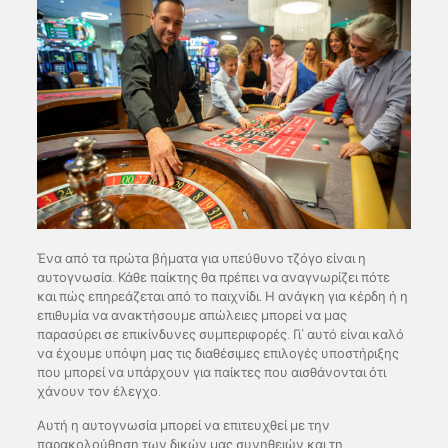
Ένα από τα πρώτα βήματα για υπεύθυνο τζόγο είναι η
αυτογνωσία. Κάθε παίκτης θα πρέπει να αναγνωρίζει πότε
και πώς επηρεάζεται από το παιχνίδι. Η ανάγκη για κέρδη ή η
επιθυμία να ανακτήσουμε απώλειες μπορεί να μας
παρασύρει σε επικίνδυνες συμπεριφορές. Γι’ αυτό είναι καλό
να έχουμε υπόψη μας τις διαθέσιμες επιλογές υποστήριξης
που μπορεί να υπάρχουν για παίκτες που αισθάνονται ότι
χάνουν τον έλεγχο.
Αυτή η αυτογνωσία μπορεί να επιτευχθεί με την
παρακολούθηση των δικών μας συνηθειών και τη