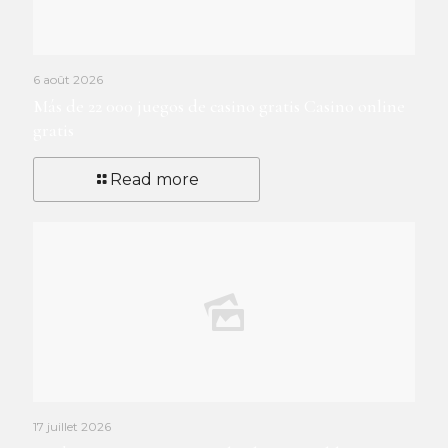
6 août 2026
Más de 22 000 juegos de casino gratis Casino online
gratis
Read more
17 juillet 2026