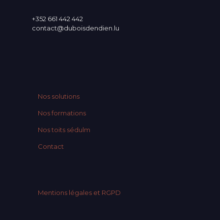
+352 661 442 442
contact@duboisdendien.lu
Nos solutions
Nos formations
Nos toits sédulm
Contact
Mentions légales et RGPD