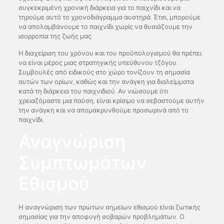
συγκεκριμένη χρονική διάρκεια για το παιχνίδι και να
τηρούμε αυτό το χρονοδιάγραμμα αυστηρά. Έτσι, μπορούμε
να απολαμβάνουμε το παιχνίδι χωρίς να θυσιάζουμε την
ισορροπία της ζωής μας.
Η διαχείριση του χρόνου και του προϋπολογισμού θα πρέπει
να είναι μέρος μιας στρατηγικής υπεύθυνου τζόγου.
Συμβουλές από ειδικούς στο χώρο τονίζουν τη σημασία
αυτών των ορίων, καθώς και την ανάγκη για διαλείμματα
κατά τη διάρκεια του παιχνιδιού. Αν νιώσουμε ότι
χρειαζόμαστε μια παύση, είναι κρίσιμο να σεβαστούμε αυτήν
την ανάγκη και να απομακρυνθούμε προσωρινά από το
παιχνίδι.
Αναγνώριση
Συμπτωμάτων
Εθισμού
Η αναγνώριση των πρώτων σημείων εθισμού είναι ζωτικής
σημασίας για την αποφυγή σοβαρών προβλημάτων. Ο