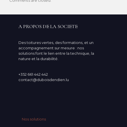
Comments are closed.
A PROPOS DE LA SOCIETE
Des toitures vertes, des formations, et un
accompagnement sur mesure : nos
solutions font le lien entre la technique, la
nature et la durabilité.
+352 661 442 442
contact@duboisdendien.lu
Nos solutions