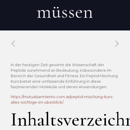
müssen
Published by
Xavier DUBOISDENDIEN
on
9 mai 2026
In der heutigen Zeit gewinnt die Wissenschaft der
Peptide zunehmend an Bedeutung, insbesondere im
Bereich der Gesundheit und Fitness. Ein Peptid Mischung
Kurs bietet eine umfassende Einführung in diese
faszinierenden Moleküle und deren Anwendungen.
https://mutualsarmiento.com.ar/peptid-mischung-kurs-
alles-wichtige-im-uberblick/
Inhaltsverzeich