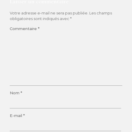
Laisser un commentaire
Votre adresse e-mail ne sera pas publiée.
Les champs
obligatoires sont indiqués avec
*
Commentaire
*
Nom
*
E-mail
*