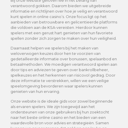
Bij onze website geloven we in het belang van
verantwoord gokken. Daarom bieden we uitgebreide
informatie en richtlijnen over hoe je veilig en verantwoord
kunt spelen in online casino’s. Onze focus ligt op het
aanbieden van betrouwbare en gelicentieerde platforms
die voldoen aan de KSA-vereisten. Hierdoor kunnen
spelers met een gerust hart genieten van hun favoriete
spellen zonder zich zorgen te maken over hun veiligheid.
Daarnaast helpen we spelers bij het maken van
weloverwogen keuzes door hen te voorzien van
gedetailleerde informatie over bonussen, spelaanbod en
betaalmethoden. We moedigen verantwoord spelen aan
door tips en adviezen te geven over bankrollbeheer,
spelkeuzes en het herkennen van risicovol gedrag. Door
deze informatie te verstrekken, willen we een veilige
speelomgeving bevorderen waar spelers kunnen
genieten van hun ervaring.
Onze website is de ideale gids voor zowel beginnende
als ervaren spelers. We zijn toegewijd aan het
ondersteunen van onze gebruikers bij hun zoektocht
naar het beste online casino en het bieden van een
waardevolle bron voor advies en strategieën. Samen