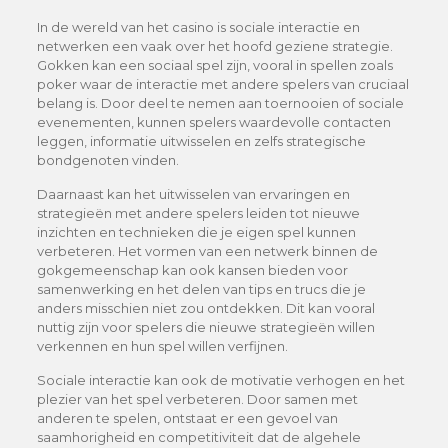
In de wereld van het casino is sociale interactie en
netwerken een vaak over het hoofd geziene strategie.
Gokken kan een sociaal spel zijn, vooral in spellen zoals
poker waar de interactie met andere spelers van cruciaal
belang is. Door deel te nemen aan toernooien of sociale
evenementen, kunnen spelers waardevolle contacten
leggen, informatie uitwisselen en zelfs strategische
bondgenoten vinden.
Daarnaast kan het uitwisselen van ervaringen en
strategieën met andere spelers leiden tot nieuwe
inzichten en technieken die je eigen spel kunnen
verbeteren. Het vormen van een netwerk binnen de
gokgemeenschap kan ook kansen bieden voor
samenwerking en het delen van tips en trucs die je
anders misschien niet zou ontdekken. Dit kan vooral
nuttig zijn voor spelers die nieuwe strategieën willen
verkennen en hun spel willen verfijnen.
Sociale interactie kan ook de motivatie verhogen en het
plezier van het spel verbeteren. Door samen met
anderen te spelen, ontstaat er een gevoel van
saamhorigheid en competitiviteit dat de algehele