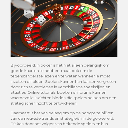
Bijvoorbeeld, in poker is het niet alleen belangrijk om
goede kaarten te hebben, maar ook om de
tegenstanders te lezen en te weten wanneer je moet
inzetten of folden. Spelers kunnen hun kansen vergroten
door zich te verdiepen in verschillende speelstijlen en
situaties. Online tutorials, boeken en forums kunnen
waardevolle inzichten bieden die spelers helpen om een
strategischer inzicht te ontwikkelen.
Daarnaast is het van belang om op de hoogte te blijven
van de nieuwste trends en strategieën in de gokwereld.
Dit kan door het volgen van bekende spelers en hun