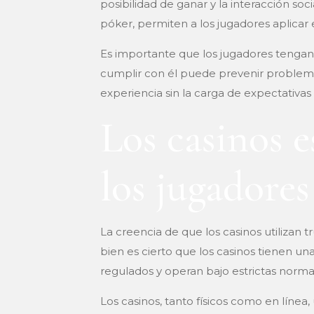
posibilidad de ganar y la interacción s
póker, permiten a los jugadores aplicar 
Es importante que los jugadores tengan 
cumplir con él puede prevenir problemas 
experiencia sin la carga de expectativas
Los casinos e
los jugadores
La creencia de que los casinos utilizan 
bien es cierto que los casinos tienen un
regulados y operan bajo estrictas norma
Los casinos, tanto físicos como en línea