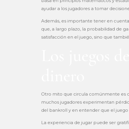
basa en principios matemáticos y estadí
ayudar a los jugadores a tomar decision
Además, es importante tener en cuenta q
que, a largo plazo, la probabilidad de g
satisfacción en el juego, sino que tambi
Los juegos de
dinero
Otro mito que circula comúnmente es qu
muchos jugadores experimentan pérdidas,
del bankroll y en entender que el jueg
La experiencia de jugar puede ser grati