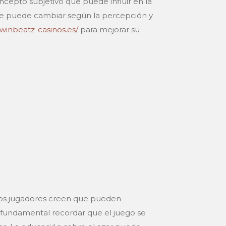
ncepto subjetivo que puede influir en la
erte puede cambiar según la percepción y
/winbeatz-casinos.es/
para mejorar su
 los jugadores creen que pueden
es fundamental recordar que el juego se