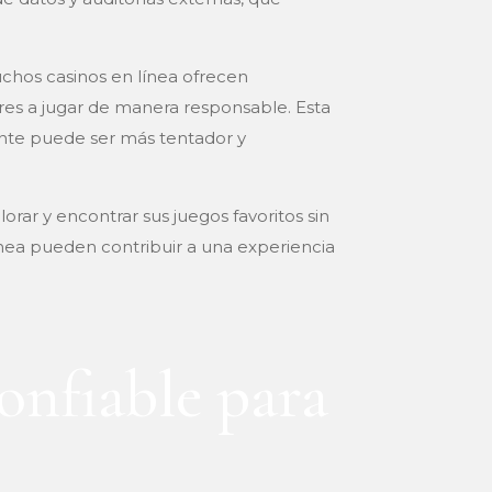
uchos casinos en línea ofrecen
res a jugar de manera responsable. Esta
nte puede ser más tentador y
orar y encontrar sus juegos favoritos sin
línea pueden contribuir a una experiencia
onfiable para