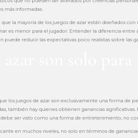
sticos que no pueden ser alterados por creencias personal
es más informadas.
ue la mayoría de los juegos de azar están diseñados con una
anar es menor para el jugador. Entender la diferencia entre
én puede reducir las expectativas poco realistas sobre las g
 azar son solo para
e los juegos de azar son exclusivamente una forma de perd
 también hay quienes obtienen ganancias significativas. L
o debe ser visto como una forma de entretenimiento, no c
ficante en muchos niveles, no solo en términos de ganancia