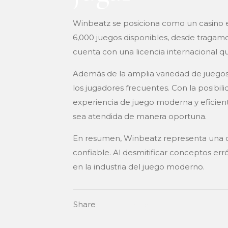
Winbeatz se posiciona como un casino 
6,000 juegos disponibles, desde tragamo
cuenta con una licencia internacional qu
Además de la amplia variedad de juegos
los jugadores frecuentes. Con la posibil
experiencia de juego moderna y eficiente
sea atendida de manera oportuna.
En resumen, Winbeatz representa una op
confiable. Al desmitificar conceptos err
en la industria del juego moderno.
Share