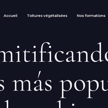
Accueil
Toitures végétalisées
Nos formations
itificand
s más popu