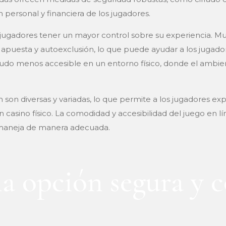
 personal y financiera de los jugadores.
 jugadores tener un mayor control sobre su experiencia. M
 apuesta y autoexclusión, lo que puede ayudar a los jugado
udo menos accesible en un entorno físico, donde el ambie
son diversas y variadas, lo que permite a los jugadores expl
n casino físico. La comodidad y accesibilidad del juego en 
e maneja de manera adecuada.
a opción segura y c