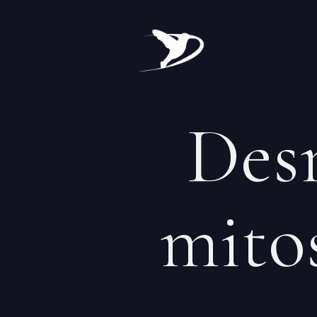
Desm
mito