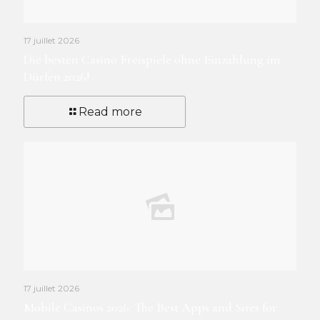
17 juillet 2026
Die besten Casino Freispiele ohne Einzahlung im
Dürfen 2026!
Read more
17 juillet 2026
Mobile Casinos 2026: The Best Apps and Sites for