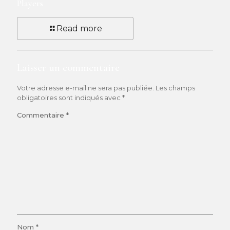
Players
Read more
Laisser un commentaire
Votre adresse e-mail ne sera pas publiée.
Les champs
obligatoires sont indiqués avec
*
Commentaire
*
Nom
*