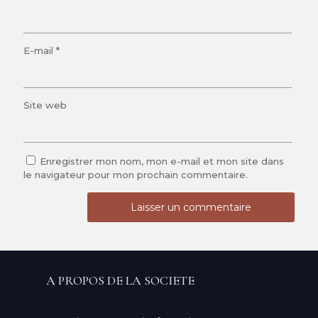
E-mail
*
Site web
Enregistrer mon nom, mon e-mail et mon site dans
le navigateur pour mon prochain commentaire.
A PROPOS DE LA SOCIETE