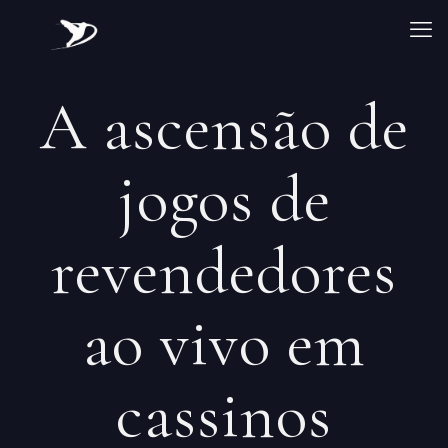
A ascensão de
jogos de
revendedores
ao vivo em
cassinos