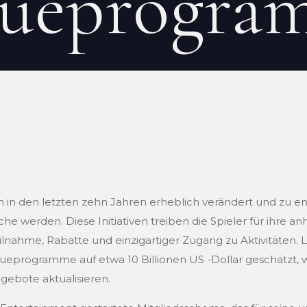
eueprogra
EN
on
6 mai 2026
 in den letzten zehn Jahren erheblich verändert und zu e
che werden. Diese Initiativen treiben die Spieler für ihre 
ilnahme, Rabatte und einzigartiger Zugang zu Aktivitäten. 
ueprogramme auf etwa 10 Billionen US -Dollar geschätzt, w
gebote aktualisieren.