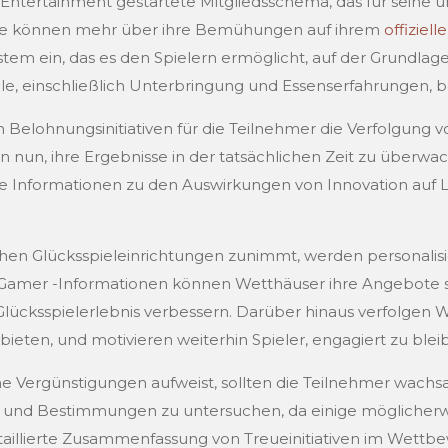
rs Entertainment gestartete Mitgliedsschema, das für seine
Sie können mehr über ihre Bemühungen auf ihrem
offiziel
System ein, das es den Spielern ermöglicht, auf der Grund
eile, einschließlich Unterbringung und Essenserfahrungen,
 in Belohnungsinitiativen für die Teilnehmer die Verfolgung
n, ihre Ergebnisse in der tatsächlichen Zeit zu überwach
Informationen zu den Auswirkungen von Innovation auf Lo
hen Glücksspieleinrichtungen zunimmt, werden personalis
Gamer -Informationen können Wetthäuser ihre Angebote so
e Glücksspielerlebnis verbessern. Darüber hinaus verfolge
eten, und motivieren weiterhin Spieler, engagiert zu blei
ergünstigungen aufweist, sollten die Teilnehmer wachsam 
 und Bestimmungen zu untersuchen, da einige möglicher
taillierte Zusammenfassung von Treueinitiativen im Wettbe