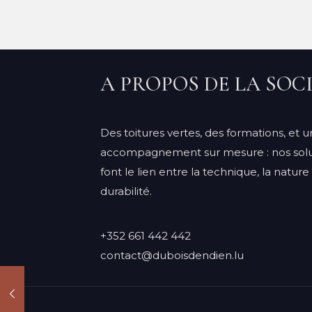
A PROPOS DE LA SOC
Des toitures vertes, des formations, et u
accompagnement sur mesure : nos solu
font le lien entre la technique, la nature 
durabilité.
+352 661 442 442
contact@duboisdendien.lu