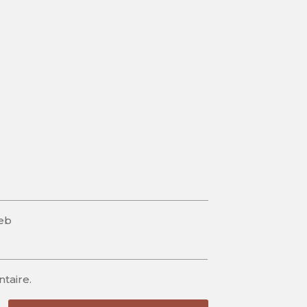
web
taire.