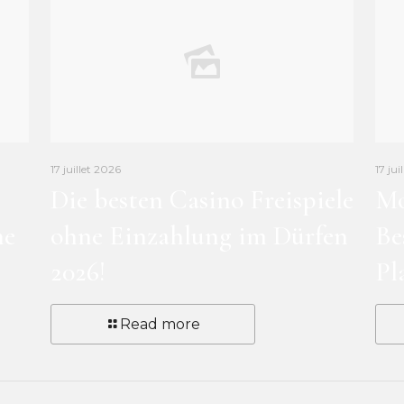
17 juillet 2026
17 jui
Die besten Casino Freispiele
Mo
ne
ohne Einzahlung im Dürfen
Be
2026!
Pl
Read more