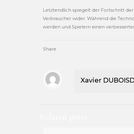
Letztendlich spiegelt der Fortschritt 
Verbraucher wider. Während die Technolo
werden und Spielern einen verbesserte
Share
Xavier DUBOIS
Related posts