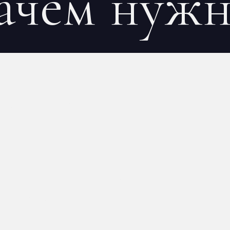
ачем нуж
EN
on
5 mai 2026
ые поня