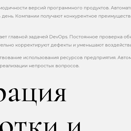
иодичности версий программного продуктов. Автомат
 в день. Компании получают конкурентное преимущес
ает главной задачей DevOps. Постоянное проверка о
тельно корректируют дефекты и уменьшают воздействи
вование использования ресурсов предприятия. Автом
реализации непростых вопросов.
рация
отки и