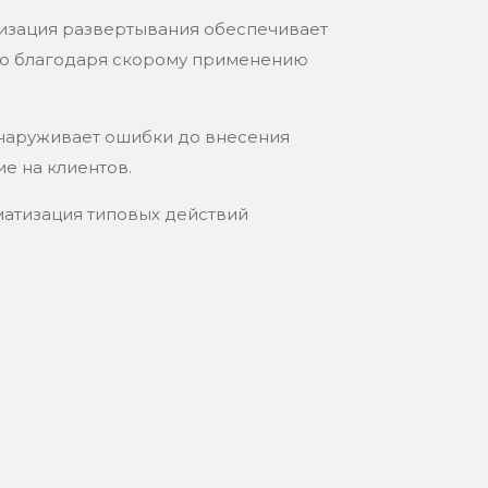
изация развертывания обеспечивает
тво благодаря скорому применению
бнаруживает ошибки до внесения
е на клиентов.
атизация типовых действий