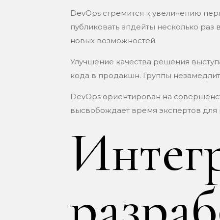
DevOps стремится к увеличению пер
публиковать апдейты несколько раз
новых возможностей.
Улучшение качества решения выступ
кода в продакшн. Группы незамедли
DevOps ориентирован на совершенст
высвобождает время экспертов для 
Интег
разраб