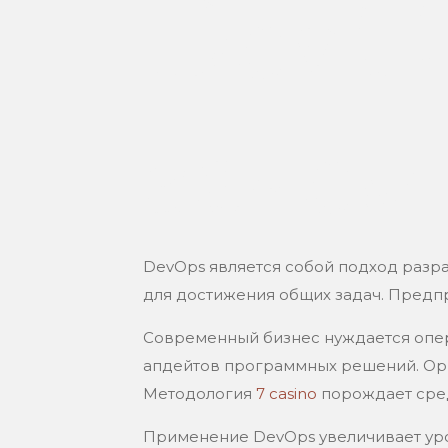
DevOp
зачем
DevOps является собой подход разр
для достижения общих задач. Предп
Современный бизнес нуждается опер
апдейтов программных решений. Орг
Методология
7 casino
порождает сред
Применение DevOps увеличивает уро