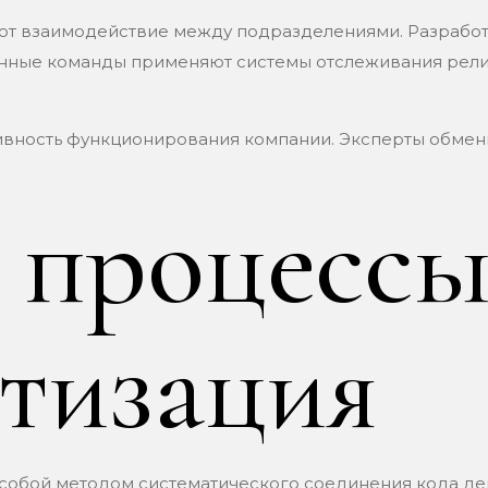
т взаимодействие между подразделениями. Разработ
нные команды применяют системы отслеживания рели
ивность функционирования компании. Эксперты обме
 процессы
тизация
собой методом систематического соединения кода де