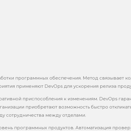
s: что э
 нужно
аботки программных обеспечения. Метод связывает ко
риятия применяют DevOps для ускорения релиза проду
ативной приспособления к изменениям. DevOps гара
анизации приобретают возможность быстро откликать
у сотрудничества между отделами.
вень программных продуктов. Автоматизация провер