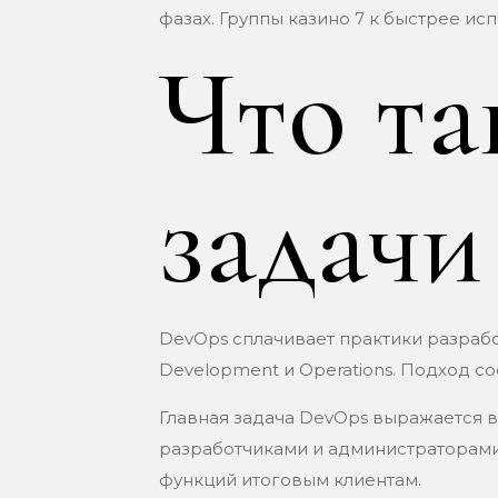
фазах. Группы казино 7 к быстрее и
Что та
задачи
DevOps сплачивает практики разраб
Development и Operations. Подход с
Главная задача DevOps выражается 
разработчиками и администраторами
функций итоговым клиентам.