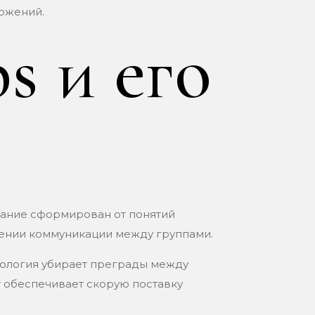
ложений.
s и его
вание сформирован от понятий
шении коммуникации между группами.
дология убирает преграды между
 обеспечивает скорую поставку