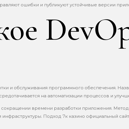
справляют ошибки и публикуют устойчивые версии при
кое DevOp
отки и обслуживания программного обеспечения. Наз
осредотачивается на автоматизации процессов и улуч
в сокращении времени разработки приложения. Мето
 инфраструктуры. Подход 7к казино официальный сайт