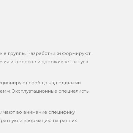
ные группы. Разработчики формируют
ечия интересов и сдерживает запуск
нкционируют сообща над едиными
рамм. Эксплуатационные специалисты
инимают во внимание специфику
братную информацию на ранних